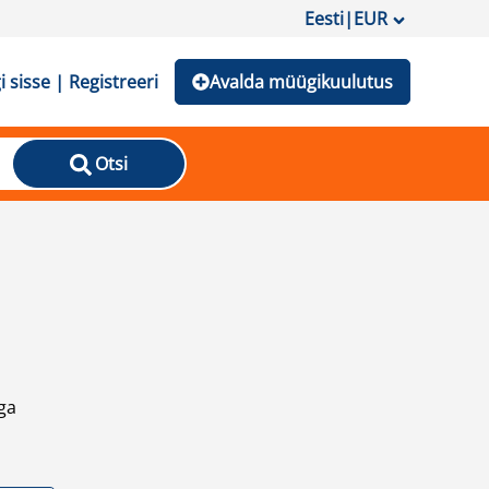
Eesti
|
EUR
i sisse | Registreeri
Avalda müügikuulutus
Otsi
ga