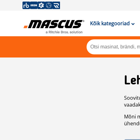
Kõik kategooriad
Leh
Soovitu
vaadake
Mõni m
ühendu