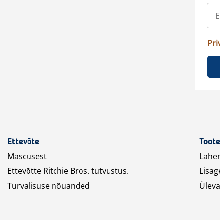
Pri
Ettevõte
Toote
Mascusest
Lahe
Ettevõtte Ritchie Bros. tutvustus.
Lisag
Turvalisuse nõuanded
Üleva