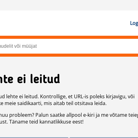
Log
te ei leitud
d lehte ei leitud. Kontrollige, et URL-is poleks kirjavigu, või
 meie saidikaarti, mis aitab teil otsitava leida.
uu probleem? Palun saatke allpool e-kiri ja me võtame teie
st. Täname teid kannatlikkuse eest!