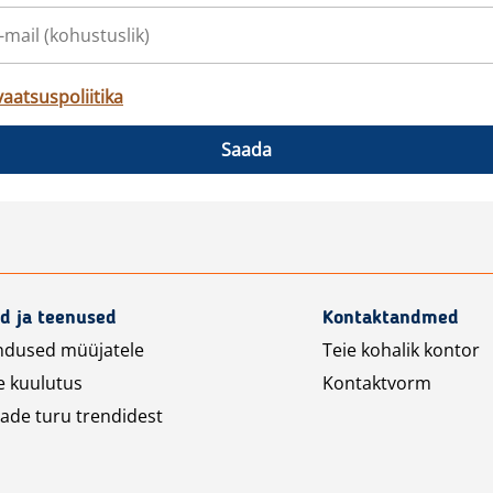
vaatsuspoliitika
Saada
d ja teenused
Kontaktandmed
ndused müüjatele
Teie kohalik kontor
e kuulutus
Kontaktvorm
ade turu trendidest