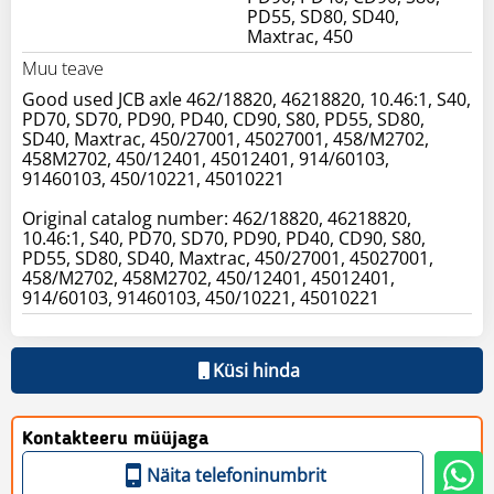
PD55, SD80, SD40,
Maxtrac, 450
Muu teave
Good used JCB axle 462/18820, 46218820, 10.46:1, S40,
PD70, SD70, PD90, PD40, CD90, S80, PD55, SD80,
SD40, Maxtrac, 450/27001, 45027001, 458/M2702,
458M2702, 450/12401, 45012401, 914/60103,
91460103, 450/10221, 45010221
Original catalog number: 462/18820, 46218820,
10.46:1, S40, PD70, SD70, PD90, PD40, CD90, S80,
PD55, SD80, SD40, Maxtrac, 450/27001, 45027001,
458/M2702, 458M2702, 450/12401, 45012401,
914/60103, 91460103, 450/10221, 45010221
Küsi hinda
Kontakteeru müüjaga
Näita telefoninumbrit