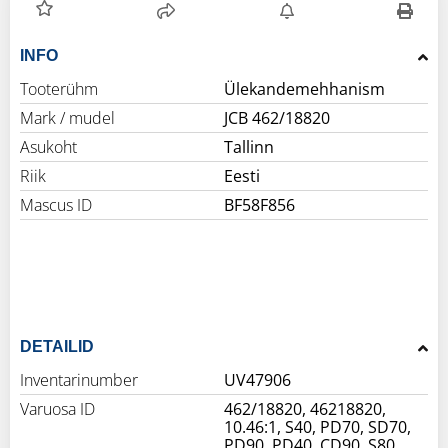
INFO
Tooterühm
Ülekandemehhanism
Mark / mudel
JCB 462/18820
Asukoht
Tallinn
Riik
Eesti
Mascus ID
BF58F856
DETAILID
Inventarinumber
UV47906
Varuosa ID
462/18820, 46218820,
10.46:1, S40, PD70, SD70,
PD90, PD40, CD90, S80,