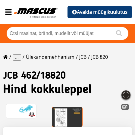
Avalda müügikuulutus
Ülekandemehhanism
JCB
JCB 820
...
JCB
462/18820
Hind kokkuleppel
1