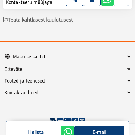
Kontakteeru müüjaga
Teata kahtlasest kuulutusest
Mascuse saidid
Ettevõte
Tooted ja teenused
Kontaktandmed
©
2026
Mascus
Üldtingimused
Privaatsuspoliitika
Helista
E-mail