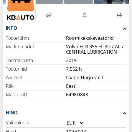
INFO
Tooterühm
Roomikekskavaatorid
Mark / mudel
Volvo ECR 355 EL 3D / AC /
CENTRAL LUBRICATION
Tootmisaasta
2019
Töötunnid
7,562 h
Asukoht
Lääne-Harju vald
Riik
Eesti
Mascus ID
6498D848
HIND
Vali valuuta
EUR
Hind
109,500 €