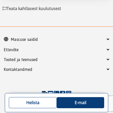
Teata kahtlasest kuulutusest
Mascuse saidid
Ettevõte
Tooted ja teenused
Kontaktandmed
©
2026
Mascus
Üldtingimused
Privaatsuspoliitika
Helista
E-mail
Sisukord