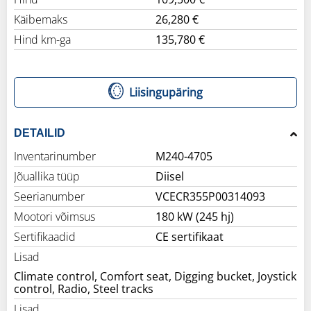
Käibemaks
26,280 €
Hind km-ga
135,780 €
Liisingupäring
DETAILID
Inventarinumber
M240-4705
Jõuallika tüüp
Diisel
Seerianumber
VCECR355P00314093
Mootori võimsus
180 kW (245 hj)
Sertifikaadid
CE sertifikaat
Lisad
Climate control, Comfort seat, Digging bucket, Joystick
control, Radio, Steel tracks
Lisad