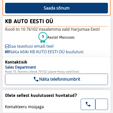
Saada sõnum
KB AUTO EESTI OÜ
Kooli tn 10 76102 Vasalemma vald Harjumaa Eesti
9
Aastat Mascuses
Saa teavitusi emaili teel
Näita kõiki KB AUTO EESTI OÜ kuulutusi
Kontaktisik
Sales
Department
Kooli 10, Rummu alevik 76102 Lääne-Harju vald Eesti
Näita telefoninumbrit
Olete sellest kuulutusest huvitatud?
Kontakteeru müüjaga