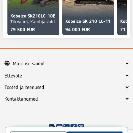
Kobelco SK210LC-10E
Tõrvandi, Kambja vald
Kobelco SK 210 LC-11
Kobel
79 500 EUR
94 000 EUR
71 00
Mascuse saidid
Ettevõte
Tooted ja teenused
Kontaktandmed