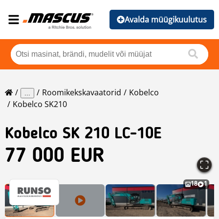
Avalda müügikuulutus
Roomikekskavaatorid
Kobelco
...
Kobelco SK210
Kobelco
SK 210 LC-10E
77 000 EUR
18
1