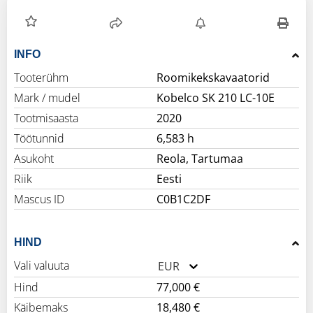
INFO
Tooterühm
Roomikekskavaatorid
Mark / mudel
Kobelco SK 210 LC-10E
Tootmisaasta
2020
Töötunnid
6,583 h
Asukoht
Reola, Tartumaa
Riik
Eesti
Mascus ID
C0B1C2DF
HIND
Vali valuuta
EUR
Hind
77,000 €
Käibemaks
18,480 €