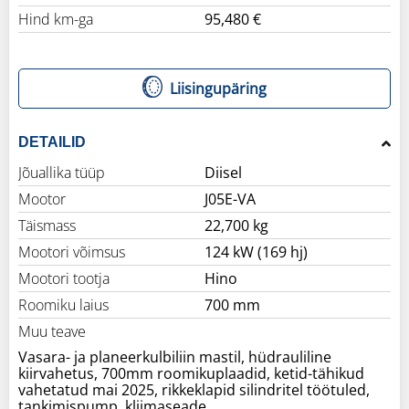
Hind km-ga
95,480 €
Liisingupäring
DETAILID
Jõuallika tüüp
Diisel
Mootor
J05E-VA
Täismass
22,700 kg
Mootori võimsus
124 kW (169 hj)
Mootori tootja
Hino
Roomiku laius
700 mm
Muu teave
Vasara- ja planeerkulbiliin mastil, hüdrauliline
kiirvahetus, 700mm roomikuplaadid, ketid-tähikud
vahetatud mai 2025, rikkeklapid silindritel töötuled,
tankimispump, kliimaseade.