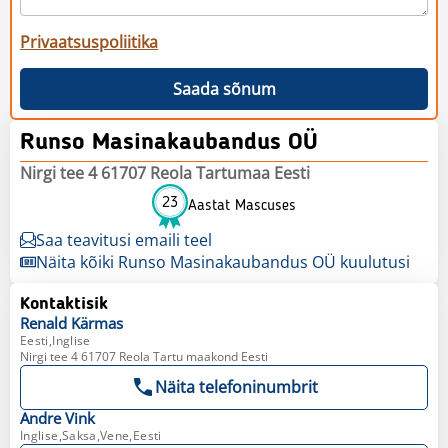
Privaatsuspoliitika
Saada sõnum
Runso Masinakaubandus OÜ
Nirgi tee 4 61707 Reola Tartumaa Eesti
23
Aastat Mascuses
Saa teavitusi emaili teel
Näita kõiki Runso Masinakaubandus OÜ kuulutusi
Kontaktisik
Renald
Kärmas
Eesti,Inglise
Nirgi tee 4 61707 Reola Tartu maakond Eesti
Näita telefoninumbrit
Andre
Vink
Inglise,Saksa,Vene,Eesti