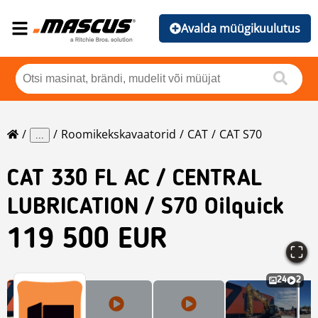
Avalda müügikuulutus
Roomikekskavaatorid
CAT
CAT S70
...
CAT
330 FL AC / CENTRAL
LUBRICATION / S70 Oilquick
119 500 EUR
24
2