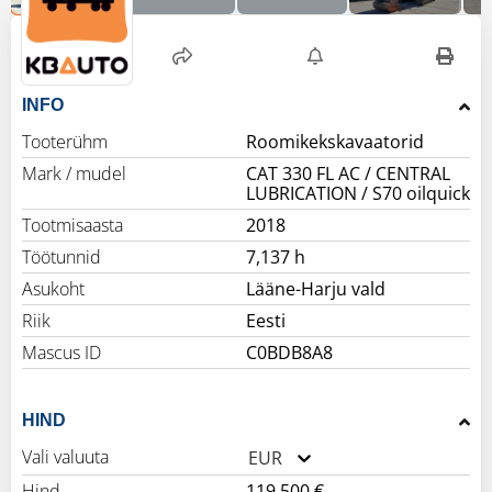
INFO
Tooterühm
Roomikekskavaatorid
Mark / mudel
CAT 330 FL AC / CENTRAL
LUBRICATION / S70 oilquick
Tootmisaasta
2018
Töötunnid
7,137 h
Asukoht
Lääne-Harju vald
Riik
Eesti
Mascus ID
C0BDB8A8
HIND
Vali valuuta
EUR
Hind
119,500 €