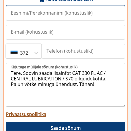
+372
Kirjutage müüjale sõnum (kohustuslik)
Privaatsuspoliitika
Saada sõnum