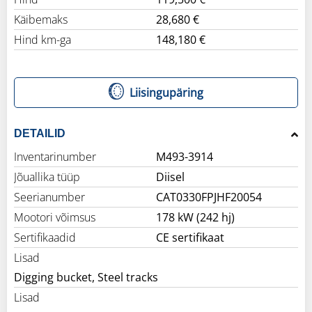
Käibemaks
28,680 €
Hind km-ga
148,180 €
Liisingupäring
DETAILID
Inventarinumber
M493-3914
Jõuallika tüüp
Diisel
Seerianumber
CAT0330FPJHF20054
Mootori võimsus
178 kW (242 hj)
Sertifikaadid
CE sertifikaat
Lisad
Digging bucket, Steel tracks
Lisad