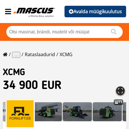
Avalda müügikuulutus
Rataslaadurid
XCMG
...
XCMG
34 900 EUR
11