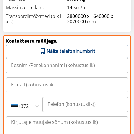
Maksimaalne kiirus
14 km/h
Transpordimõõtmed (p x l
2800000 x 1640000 x
x k)
2070000 mm
Kontakteeru müüjaga
Näita telefoninumbrit
+372