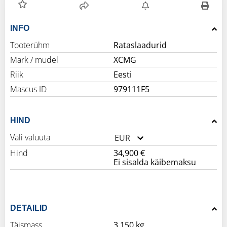
INFO
Tooterühm
Rataslaadurid
Mark / mudel
XCMG
Riik
Eesti
Mascus ID
979111F5
HIND
Vali valuuta
EUR
Hind
34,900 €
Ei sisalda käibemaksu
DETAILID
Täismass
3,150 kg