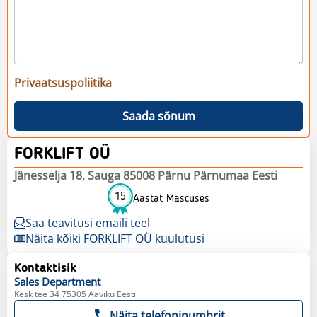
Privaatsuspoliitika
Saada sõnum
FORKLIFT OÜ
Jänesselja 18, Sauga 85008 Pärnu Pärnumaa Eesti
15
Aastat Mascuses
Saa teavitusi emaili teel
Näita kõiki FORKLIFT OÜ kuulutusi
Kontaktisik
Sales
Department
Kesk tee 34 75305 Aaviku Eesti
Näita telefoninumbrit