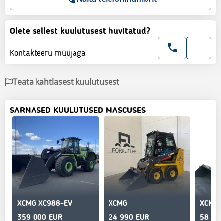
Olete sellest kuulutusest huvitatud?
Kontakteeru müüjaga
Teata kahtlasest kuulutusest
SARNASED KUULUTUSED MASCUSES
XCMG XC988-EV
XCMG
XCMG 
359 000 EUR
24 990 EUR
58 90