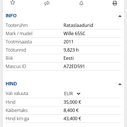
INFO
Tooterühm
Rataslaadurid
Mark / mudel
Wille 655C
Tootmisaasta
2011
Töötunnid
9,823 h
Riik
Eesti
Mascus ID
A72ED591
HIND
Vali valuuta
EUR
Hind
35,000 €
Käibemaks
8,400 €
Hind km-ga
43,400 €