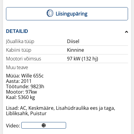
Liisingupäring
DETAILID
Jõuallika tüüp
Diisel
Kabiini tüüp
Kinnine
Mootori võimsus
97 kW (132 hj)
Muu teave
Müüa: Wille 655c
Aasta: 2011
Töötunde: 9823h
Mootor: 97kw
Kaal: 5360 kg
Lisad: AC, Keskmääre, Lisahüdraulika ees ja taga,
Libliksahk, Puistur
Video: