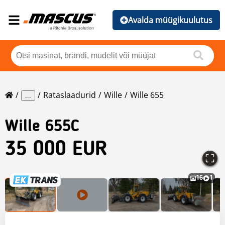
Avalda müügikuulutus
Rataslaadurid
Wille
Wille 655
...
Wille
655C
35 000 EUR
16
1