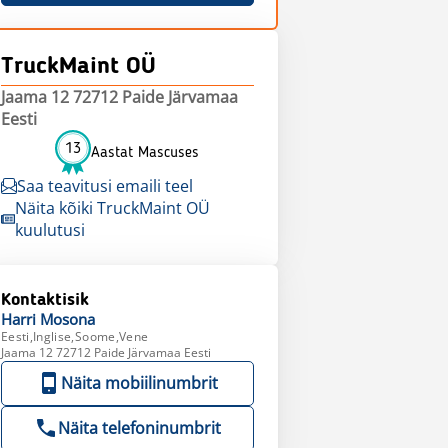
TruckMaint OÜ
Jaama 12 72712 Paide Järvamaa
Eesti
13
Aastat Mascuses
Saa teavitusi emaili teel
Näita kõiki TruckMaint OÜ
kuulutusi
Kontaktisik
Harri
Mosona
Eesti,Inglise,Soome,Vene
Jaama 12 72712 Paide Järvamaa Eesti
Näita mobiilinumbrit
Näita telefoninumbrit