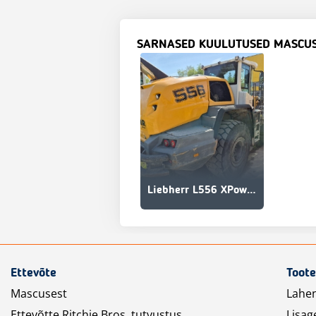
SARNASED KUULUTUSED MASCU
Liebherr L556 XPower IND (2 hüdraulikaliini)
Ettevõte
Toote
Mascusest
Lahe
Ettevõtte Ritchie Bros. tutvustus.
Lisag