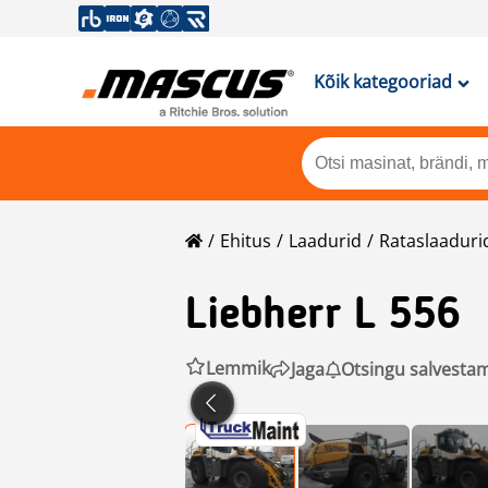
Kõik kategooriad
Ehitus
Laadurid
Rataslaaduri
Liebherr
L 556
Lemmik
Jaga
Otsingu salvesta