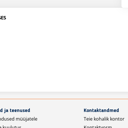
SES
d ja teenused
Kontaktandmed
ndused müüjatele
Teie kohalik kontor
e kuulutus
Kontaktvorm