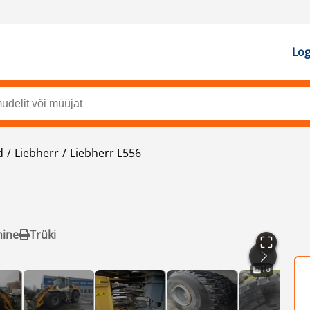
Log
d
Liebherr
Liebherr L556
mine
Trüki
10