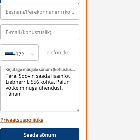
+372
Kirjutage müüjale sõnum (kohustuslik)
Privaatsuspoliitika
Saada sõnum