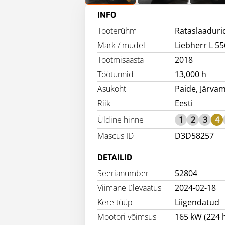
INFO
Tooterühm
Rataslaaduri
Mark / mudel
Liebherr L 55
Tootmisaasta
2018
Töötunnid
13,000 h
Asukoht
Paide, Järva
Riik
Eesti
Üldine hinne
1
2
3
4
Mascus ID
D3D58257
DETAILID
Seerianumber
52804
Viimane ülevaatus
2024-02-18
Kere tüüp
Liigendatud
Mootori võimsus
165 kW (224 h