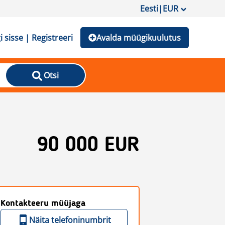
Eesti
|
EUR
i sisse | Registreeri
Avalda müügikuulutus
Otsi
90 000 EUR
Kontakteeru müüjaga
Näita telefoninumbrit