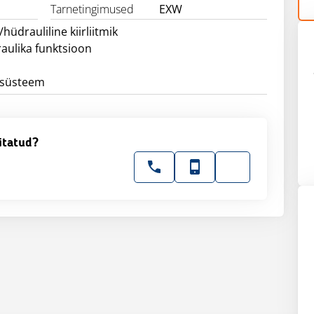
Tarnetingimused
EXW
üdrauliline kiirliitmik
aulika funktsioon
süsteem
itatud?