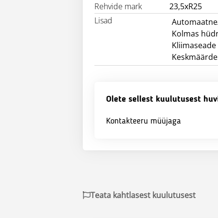
Rehvide mark
23,5xR25
Lisad
Automaatne/h
Kolmas hüdr
Kliimaseade
Keskmäärde
Olete sellest kuulutusest huv
Kontakteeru müüjaga
Teata kahtlasest kuulutusest