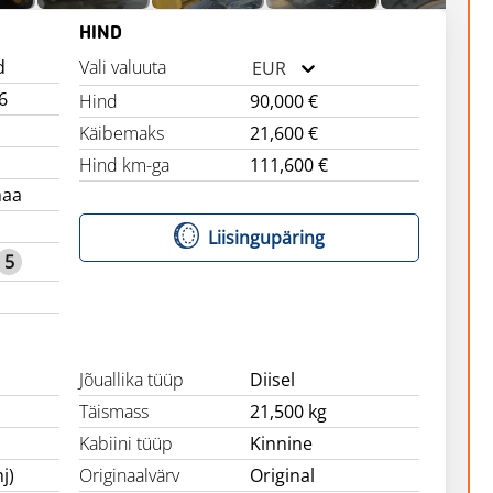
HIND
d
Vali valuuta
EUR
6
Hind
90,000 €
Käibemaks
21,600 €
Hind km-ga
111,600 €
maa
Liisingupäring
5
Jõuallika tüüp
Diisel
Täismass
21,500 kg
Kabiini tüüp
Kinnine
j)
Originaalvärv
Original