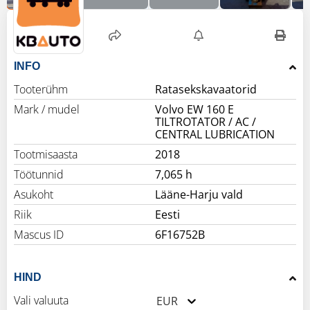
INFO
Tooterühm
Ratasekskavaatorid
Mark / mudel
Volvo EW 160 E
TILTROTATOR / AC /
CENTRAL LUBRICATION
Tootmisaasta
2018
Töötunnid
7,065 h
Asukoht
Lääne-Harju vald
Riik
Eesti
Mascus ID
6F16752B
HIND
Vali valuuta
EUR