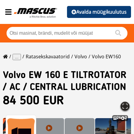
Avalda müügikuulutus
Ratasekskavaatorid
Volvo
Volvo EW160
...
Volvo
EW 160 E TILTROTATOR
/ AC / CENTRAL LUBRICATION
84 500 EUR
24
2