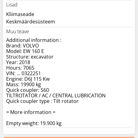
Lisad
Kliimaseade
Keskmäärdesüsteem
Muu teave
Additional information :
Brand: VOLVO
Model: EW 160 E
Structure: excavator
Year: 2018
Hours: 7065
VIN: ... 0322251
Engine: D6J 115 Kw
Mass: 19900 kg
Quick coupler: S60
TILTROTATOR / AC / CENTRAL LUBRICATION
Quick coupler type : Tilt rotator
= More information =
Empty weight: 19.900 kg