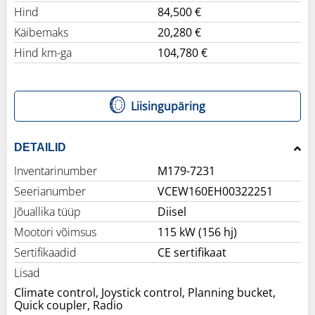
Hind
84,500 €
Käibemaks
20,280 €
Hind km-ga
104,780 €
Liisingupäring
DETAILID
Inventarinumber
M179-7231
Seerianumber
VCEW160EH00322251
Jõuallika tüüp
Diisel
Mootori võimsus
115 kW (156 hj)
Sertifikaadid
CE sertifikaat
Lisad
Climate control, Joystick control, Planning bucket,
Quick coupler, Radio