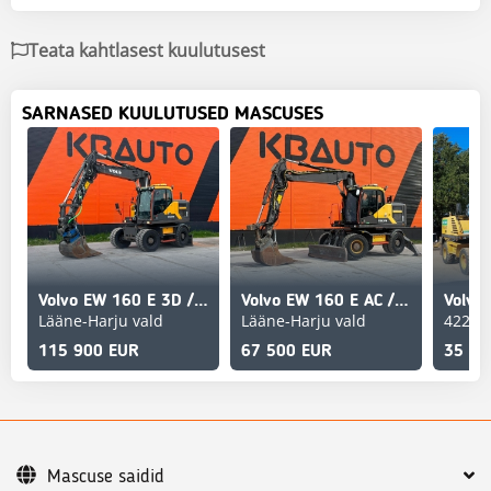
Teata kahtlasest kuulutusest
SARNASED KUULUTUSED MASCUSES
Volvo EW 160 E 3D / TILT / AC / CENTRAL LUBRICATION / AU
Volvo EW 160 E AC / CENTRAL LUBRICATION / AUXILIARY HEAT
Volvo
Lääne-Harju vald
Lääne-Harju vald
422
115 900 EUR
67 500 EUR
35 00
Mascuse saidid