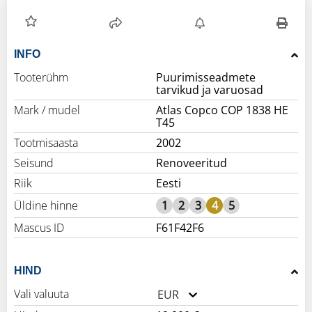
INFO
Tooterühm
Puurimisseadmete
tarvikud ja varuosad
Mark / mudel
Atlas Copco COP 1838 HE
T45
Tootmisaasta
2002
Seisund
Renoveeritud
Riik
Eesti
Üldine hinne
1
2
3
4
5
Mascus ID
F61F42F6
HIND
Vali valuuta
EUR