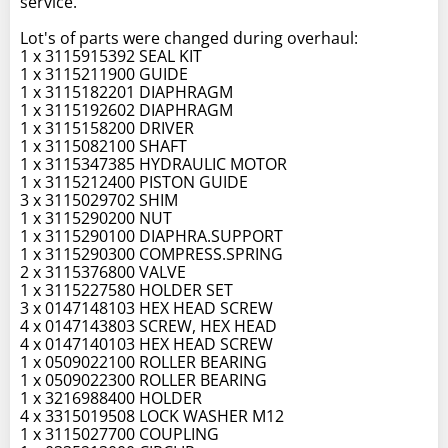
service.
Lot's of parts were changed during overhaul:
1 x 3115915392 SEAL KIT
1 x 3115211900 GUIDE
1 x 3115182201 DIAPHRAGM
1 x 3115192602 DIAPHRAGM
1 x 3115158200 DRIVER
1 x 3115082100 SHAFT
1 x 3115347385 HYDRAULIC MOTOR
1 x 3115212400 PISTON GUIDE
3 x 3115029702 SHIM
1 x 3115290200 NUT
1 x 3115290100 DIAPHRA.SUPPORT
1 x 3115290300 COMPRESS.SPRING
2 x 3115376800 VALVE
1 x 3115227580 HOLDER SET
3 x 0147148103 HEX HEAD SCREW
4 x 0147143803 SCREW, HEX HEAD
4 x 0147140103 HEX HEAD SCREW
1 x 0509022100 ROLLER BEARING
1 x 0509022300 ROLLER BEARING
1 x 3216988400 HOLDER
4 x 3315019508 LOCK WASHER M12
1 x 3115027700 COUPLING