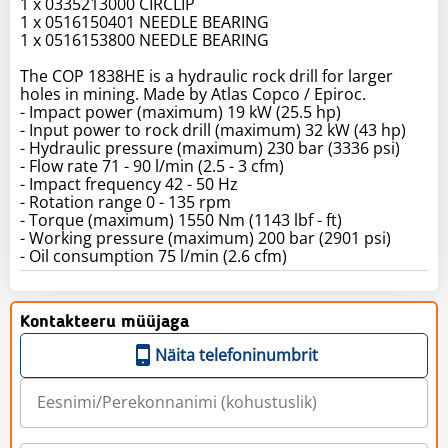
1 x 0335213000 CIRCLIP
1 x 0516150401 NEEDLE BEARING
1 x 0516153800 NEEDLE BEARING
The COP 1838HE is a hydraulic rock drill for larger
holes in mining. Made by Atlas Copco / Epiroc.
- Impact power (maximum) 19 kW (25.5 hp)
- Input power to rock drill (maximum) 32 kW (43 hp)
- Hydraulic pressure (maximum) 230 bar (3336 psi)
- Flow rate 71 - 90 l/min (2.5 - 3 cfm)
- Impact frequency 42 - 50 Hz
- Rotation range 0 - 135 rpm
- Torque (maximum) 1550 Nm (1143 lbf - ft)
- Working pressure (maximum) 200 bar (2901 psi)
- Oil consumption 75 l/min (2.6 cfm)
Kontakteeru müüjaga
Näita telefoninumbrit