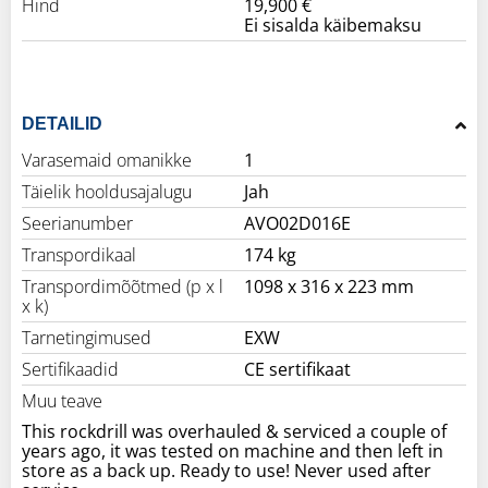
Hind
19,900 €
Ei sisalda käibemaksu
DETAILID
Varasemaid omanikke
1
Täielik hooldusajalugu
Jah
Seerianumber
AVO02D016E
Transpordikaal
174 kg
Transpordimõõtmed (p x l
1098 x 316 x 223 mm
x k)
Tarnetingimused
EXW
Sertifikaadid
CE sertifikaat
Muu teave
This rockdrill was overhauled & serviced a couple of
years ago, it was tested on machine and then left in
store as a back up. Ready to use! Never used after