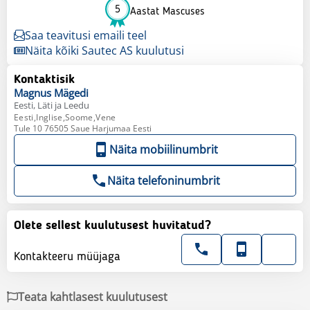
5
Aastat Mascuses
Saa teavitusi emaili teel
Näita kõiki Sautec AS kuulutusi
Kontaktisik
Magnus
Mägedi
Eesti, Läti ja Leedu
Eesti,Inglise,Soome,Vene
Tule 10 76505 Saue Harjumaa Eesti
Näita mobiilinumbrit
Näita telefoninumbrit
Olete sellest kuulutusest huvitatud?
Kontakteeru müüjaga
Teata kahtlasest kuulutusest