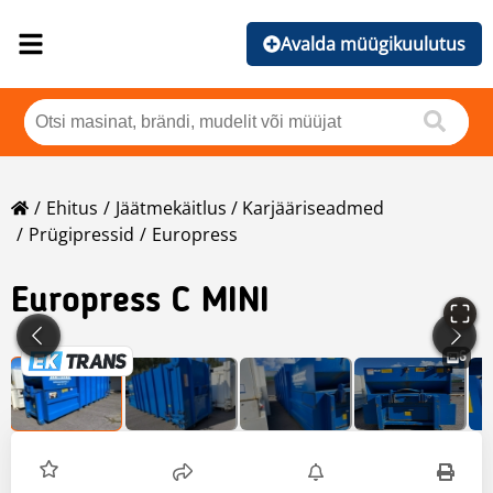
Avalda müügikuulutus
Ehitus
Jäätmekäitlus / Karjääriseadmed
Prügipressid
Europress
Europress
C MINI
6