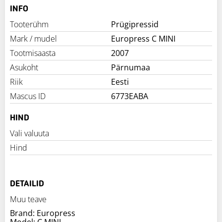
INFO
Tooterühm
Prügipressid
Mark / mudel
Europress C MINI
Tootmisaasta
2007
Asukoht
Pärnumaa
Riik
Eesti
Mascus ID
6773EABA
HIND
Vali valuuta
Hind
DETAILID
Muu teave
Brand: Europress
Model: C MINI