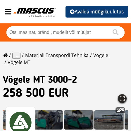
Avalda müügikuulutus
Materjali Transpordi Tehnika
Vögele
...
Vögele MT
Vögele
MT 3000-2
258 500 EUR
26