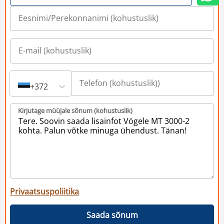
+372
Kirjutage müüjale sõnum (kohustuslik)
Privaatsuspoliitika
Saada sõnum