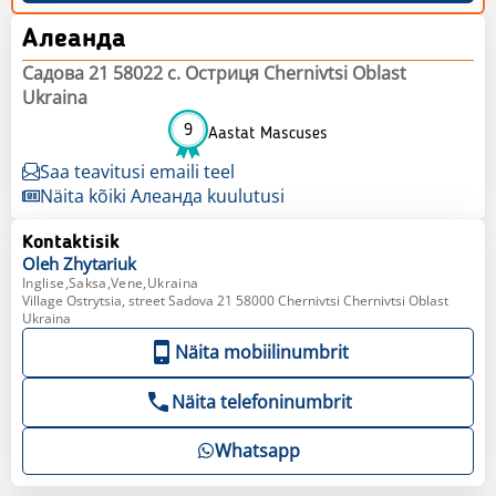
Алеанда
Садова 21 58022 с. Остриця Chernivtsi Oblast
Ukraina
9
Aastat Mascuses
Saa teavitusi emaili teel
Näita kõiki Алеанда kuulutusi
Kontaktisik
Oleh
Zhytariuk
Inglise,Saksa,Vene,Ukraina
Village Ostrytsia, street Sadova 21 58000 Chernivtsi Chernivtsi Oblast
Ukraina
Näita mobiilinumbrit
Näita telefoninumbrit
Whatsapp