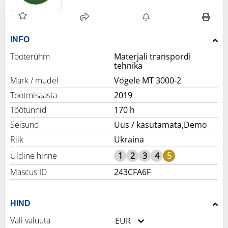
INFO
Tooterühm
Materjali transpordi
tehnika
Mark / mudel
Vögele MT 3000-2
Tootmisaasta
2019
Töötunnid
170 h
Seisund
Uus / kasutamata,Demo
Riik
Ukraina
Üldine hinne
1
2
3
4
5
Mascus ID
243CFA6F
HIND
Vali valuuta
EUR