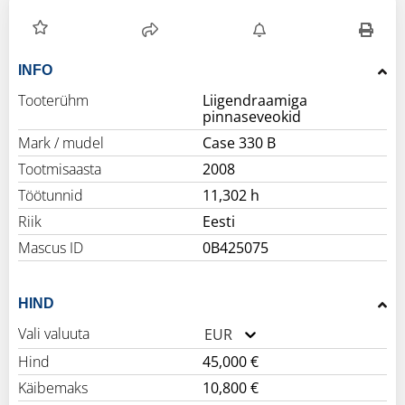
INFO
Tooterühm
Liigendraamiga
pinnaseveokid
Mark / mudel
Case 330 B
Tootmisaasta
2008
Töötunnid
11,302 h
Riik
Eesti
Mascus ID
0B425075
HIND
Vali valuuta
EUR
Hind
45,000 €
Käibemaks
10,800 €