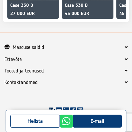
Case 330 B
Case 330 B
Case 
27 000 EUR
45 000 EUR
45 00
Mascuse saidid
Ettevõte
Tooted ja teenused
Kontaktandmed
©
2026
Mascus
Üldtingimused
Privaatsuspoliitika
Helista
E-mail
Sisukord