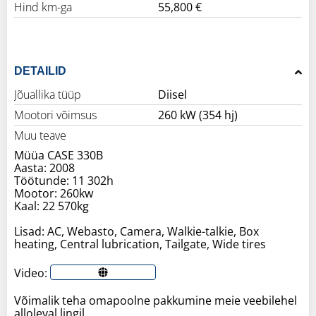
Hind km-ga
55,800 €
DETAILID
Jõuallika tüüp
Diisel
Mootori võimsus
260 kW (354 hj)
Muu teave
Müüa CASE 330B
Aasta: 2008
Töötunde: 11 302h
Mootor: 260kw
Kaal: 22 570kg
Lisad: AC, Webasto, Camera, Walkie-talkie, Box
heating, Central lubrication, Tailgate, Wide tires
Video:
Võimalik teha omapoolne pakkumine meie veebilehel