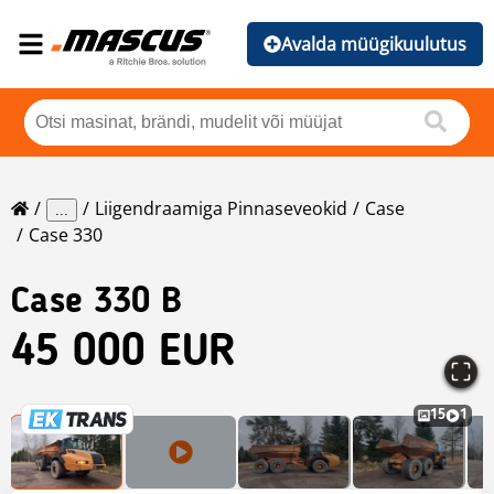
Avalda müügikuulutus
Liigendraamiga Pinnaseveokid
Case
...
Case 330
Case
330 B
45 000 EUR
15
1