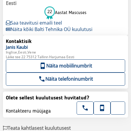
Eesti
22
Aastat Mascuses
Saa teavitusi emaili teel
Näita kõiki Balti Tehnika OÜ kuulutusi
Kontaktisik
Janis
Kaubi
Inglise,Eesti,Vene
Läike tee 22 75312 Tallinn Harjumaa Eesti
Näita mobiilinumbrit
Näita telefoninumbrit
Olete sellest kuulutusest huvitatud?
Kontakteeru müüjaga
Teata kahtlasest kuulutusest