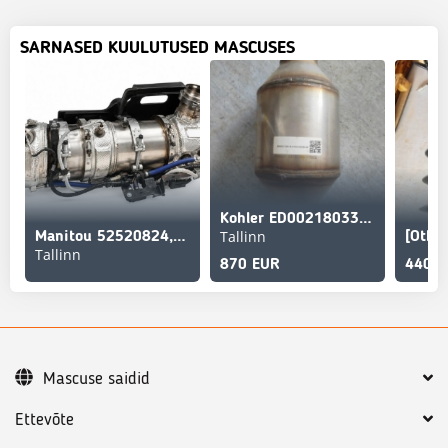
SARNASED KUULUTUSED MASCUSES
Kohler ED0021803330
Tallinn
Manitou 52520824, 52520538
[Othe
Tallinn
870 EUR
440 E
Mascuse saidid
Ettevõte