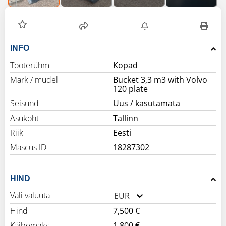
INFO
Tooterühm
Kopad
Mark / mudel
Bucket 3,3 m3 with Volvo
120 plate
Seisund
Uus / kasutamata
Asukoht
Tallinn
Riik
Eesti
Mascus ID
18287302
HIND
Vali valuuta
EUR
Hind
7,500 €
Käibemaks
1,800 €