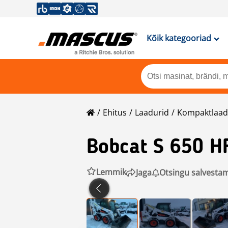
Kõik kategooriad
Ehitus
Laadurid
Kompaktlaad
Bobcat
S 650 H
Lemmik
Jaga
Otsingu salvesta