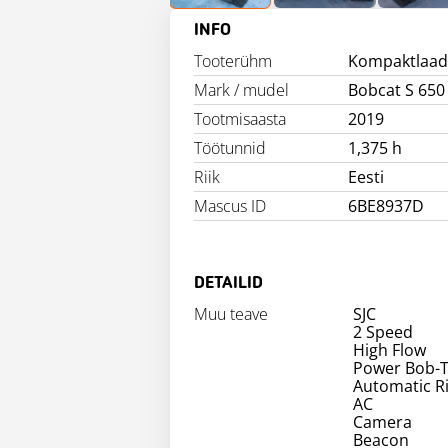
INFO
Tooterühm
Kompaktlaad
Mark / mudel
Bobcat S 650
Tootmisaasta
2019
Töötunnid
1,375 h
Riik
Eesti
Mascus ID
6BE8937D
DETAILID
Muu teave
SJC
2 Speed
High Flow
Power Bob-
Automatic R
AC
Camera
Beacon