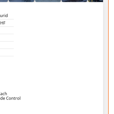
urid
 HF
Tach
ide Control