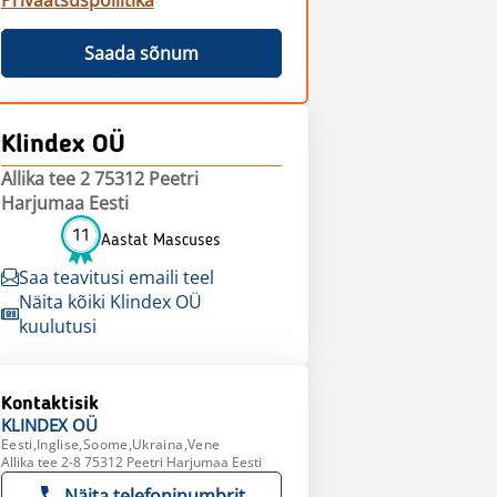
Privaatsuspoliitika
Saada sõnum
Klindex OÜ
Allika tee 2 75312 Peetri
Harjumaa Eesti
11
Aastat Mascuses
Saa teavitusi emaili teel
Näita kõiki Klindex OÜ
kuulutusi
Kontaktisik
KLINDEX
OÜ
Eesti,Inglise,Soome,Ukraina,Vene
Allika tee 2-8 75312 Peetri Harjumaa Eesti
Näita telefoninumbrit