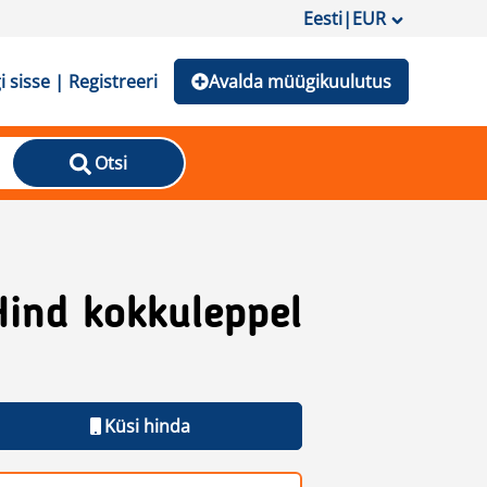
Eesti
|
EUR
i sisse | Registreeri
Avalda müügikuulutus
Otsi
Hind kokkuleppel
Küsi hinda