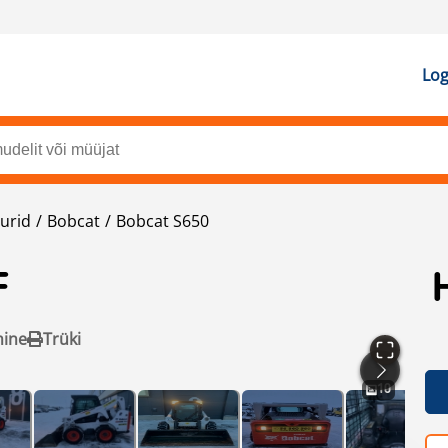
Log
urid
Bobcat
Bobcat S650
F
mine
Trüki
10