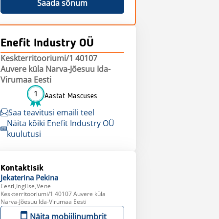
Saada sõnum
Enefit Industry OÜ
Keskterritooriumi/1 40107
Auvere küla Narva-Jõesuu Ida-
Virumaa Eesti
1
Aastat Mascuses
Saa teavitusi emaili teel
Näita kõiki Enefit Industry OÜ
kuulutusi
Kontaktisik
Jekaterina
Pekina
Eesti,Inglise,Vene
Keskterritooriumi/1 40107 Auvere küla
Narva-Jõesuu Ida-Virumaa Eesti
Näita mobiilinumbrit