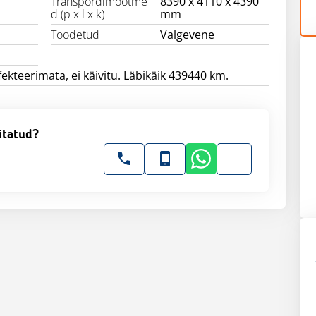
Transpordimõõtme
8390 x 4110 x 4390
d (p x l x k)
mm
Toodetud
Valgevene
ekteerimata, ei käivitu. Läbikäik 439440 km.
itatud?