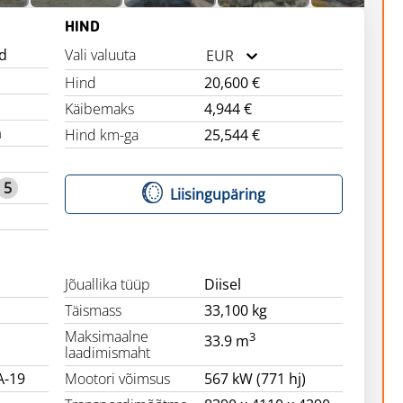
HIND
id
Vali valuuta
EUR
Hind
20,600 €
Käibemaks
4,944 €
a
Hind km-ga
25,544 €
5
Liisingupäring
Jõuallika tüüp
Diisel
Täismass
33,100 kg
Maksimaalne
3
33.9 m
laadimismaht
A-19
Mootori võimsus
567 kW (771 hj)