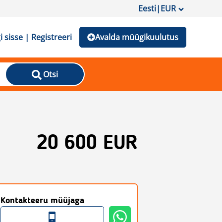
Eesti
|
EUR
i sisse | Registreeri
Avalda müügikuulutus
Otsi
20 600 EUR
Kontakteeru müüjaga