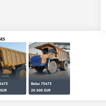
SES
75473
Belaz 75473
 EUR
20 600 EUR