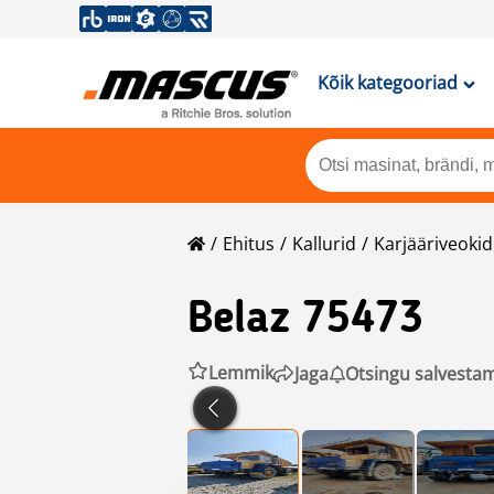
Kõik kategooriad
Ehitus
Kallurid
Karjääriveokid
Belaz
75473
Lemmik
Jaga
Otsingu salvesta