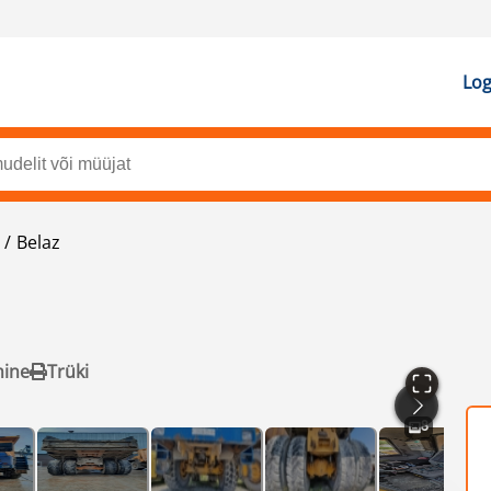
Log
Belaz
mine
Trüki
8