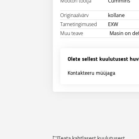
Mootori tootja
Cummins
Originaalvärv
kollane
Tarnetingimused
EXW
Muu teave
Masin on def
Olete sellest kuulutusest huv
Kontakteeru müüjaga
Teata kahtlasest kuulutusest