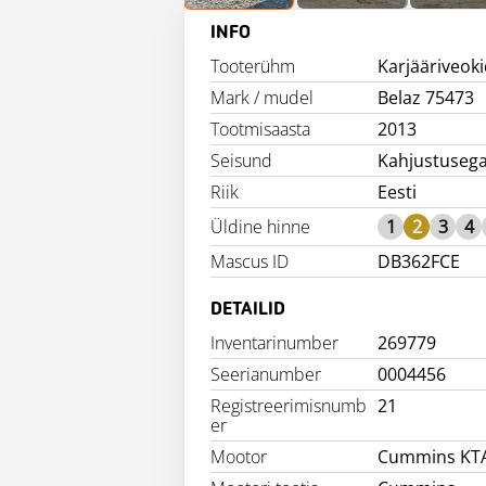
INFO
Tooterühm
Karjääriveok
Mark / mudel
Belaz 75473
Tootmisaasta
2013
Seisund
Kahjustuseg
Riik
Eesti
Üldine hinne
1
2
3
4
Mascus ID
DB362FCE
DETAILID
Inventarinumber
269779
Seerianumber
0004456
Registreerimisnumb
21
er
Mootor
Cummins KT