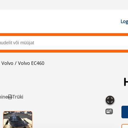
Log
Volvo
Volvo EC460
mine
Trüki
1