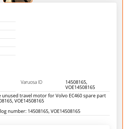
Varuosa ID
14508165,
VOE14508165
 unused travel motor for Volvo EC460 spare part
08165, VOE14508165
talog number: 14508165, VOE14508165