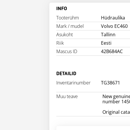
INFO
Tooterühm
Hüdraulika
Mark / mudel
Volvo EC460
Asukoht
Tallinn
Riik
Eesti
Mascus ID
42B684AC
DETAILID
Inventarinumber
TG38671
Muu teave
New genuine
number 145
Original ca