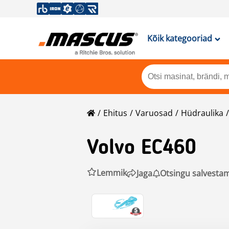
Kõik kategooriad
Ehitus
Varuosad
Hüdraulika
Volvo
EC460
Lemmik
Jaga
Otsingu salvesta