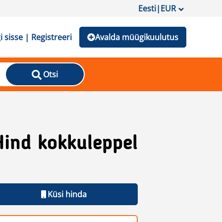
Eesti
|
EUR
i sisse | Registreeri
Avalda müügikuulutus
Otsi
Hind kokkuleppel
Küsi hinda