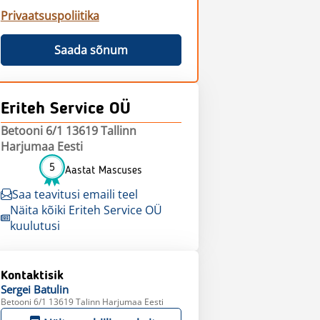
Privaatsuspoliitika
Saada sõnum
Eriteh Service OÜ
Betooni 6/1 13619 Tallinn
Harjumaa Eesti
5
Aastat Mascuses
Saa teavitusi emaili teel
Näita kõiki Eriteh Service OÜ
kuulutusi
Kontaktisik
Sergei
Batulin
Betooni 6/1 13619 Talinn Harjumaa Eesti