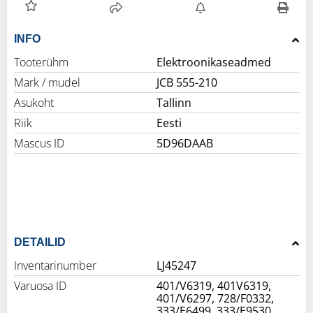
INFO
Tooterühm
Elektroonikaseadmed
Mark / mudel
JCB 555-210
Asukoht
Tallinn
Riik
Eesti
Mascus ID
5D96DAAB
DETAILID
Inventarinumber
LJ45247
Varuosa ID
401/V6319, 401V6319,
401/V6297, 728/F0332,
333/E6499, 333/E9530,