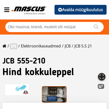
Avalda müügikuulutus
Elektroonikaseadmed
JCB
JCB 5.5 21
...
JCB
555-210
Hind kokkuleppel
1