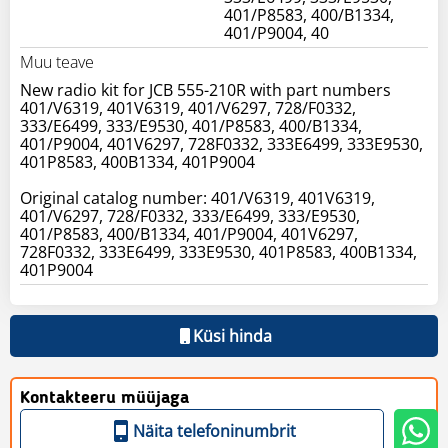
401/P8583, 400/B1334,
401/P9004, 40
Muu teave
New radio kit for JCB 555-210R with part numbers
401/V6319, 401V6319, 401/V6297, 728/F0332,
333/E6499, 333/E9530, 401/P8583, 400/B1334,
401/P9004, 401V6297, 728F0332, 333E6499, 333E9530,
401P8583, 400B1334, 401P9004
Original catalog number: 401/V6319, 401V6319,
401/V6297, 728/F0332, 333/E6499, 333/E9530,
401/P8583, 400/B1334, 401/P9004, 401V6297,
728F0332, 333E6499, 333E9530, 401P8583, 400B1334,
401P9004
Küsi hinda
Kontakteeru müüjaga
Näita telefoninumbrit