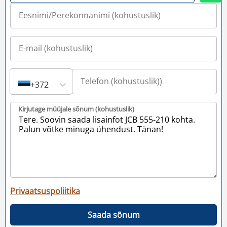
+372
Kirjutage müüjale sõnum (kohustuslik)
Privaatsuspoliitika
Saada sõnum