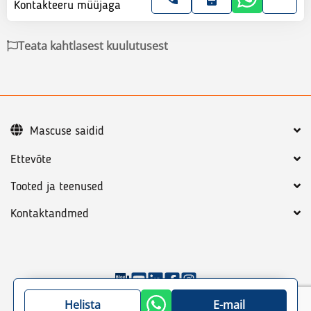
Kontakteeru müüjaga
Teata kahtlasest kuulutusest
Mascuse saidid
Ettevõte
Tooted ja teenused
Kontaktandmed
©
2026
Mascus
Üldtingimused
Privaatsuspoliitika
Helista
E-mail