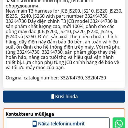
замены изношенной проводки вашего
оборудования.
New main T3 harness for JCB JS200, JS210, JS220, JS230,
JS235, JS240, JS260 with part number 332/K4730,
332K4730 Dây điện chính T3 JCB model 332/K4730 là
sản phẩm chất lượng cao, mới 100%, dành cho các
dòng máy đào JCB JS200, JS210, JS220, JS230, JS235,
JS240 và JS260. Được sản xuất theo tiêu chuẩn chính
hãng, dây điện này đảm bảo độ bền, an toàn và hiệu
suất ổn định cho hệ thống điện trên máy. Với mã phụ
tùng 332/K4730, 332K4730, sản phẩm giúp thay thế
hoàn hảo, nâng cao tuổi thọ và hiệu quả vận hành
thiết bị. Lựa chọn phụ tùng JCB chính hãng để bảo vệ
và tối ưu máy móc của bạn.
Original catalog number: 332/K4730, 332K4730
Küsi hinda
Kontakteeru müüjaga
Näita telefoninumbrit