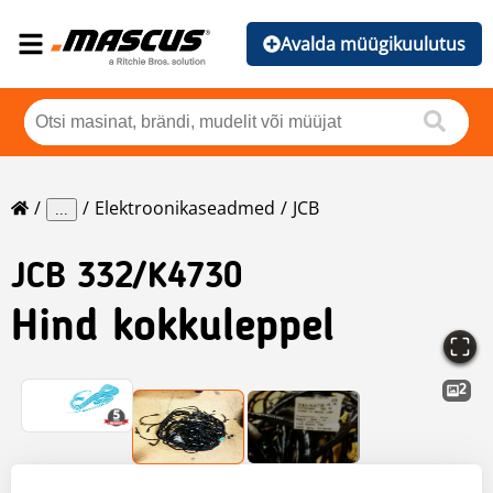
Avalda müügikuulutus
Elektroonikaseadmed
JCB
...
JCB
332/K4730
Hind kokkuleppel
2