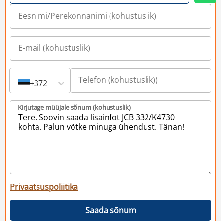
+372
Kirjutage müüjale sõnum (kohustuslik)
Privaatsuspoliitika
Saada sõnum