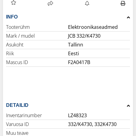
INFO
Tooterühm
Elektroonikaseadmed
Mark / mudel
JCB 332/K4730
Asukoht
Tallinn
Riik
Eesti
Mascus ID
F2A0417B
DETAILID
Inventarinumber
LZ48323
Varuosa ID
332/K4730, 332K4730
Muu teave