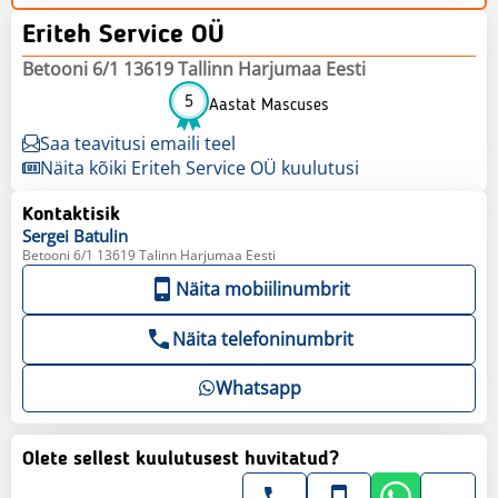
Eriteh Service OÜ
Betooni 6/1 13619 Tallinn Harjumaa Eesti
5
Aastat Mascuses
Saa teavitusi emaili teel
Näita kõiki Eriteh Service OÜ kuulutusi
Kontaktisik
Sergei
Batulin
Betooni 6/1 13619 Talinn Harjumaa Eesti
Näita mobiilinumbrit
Näita telefoninumbrit
Whatsapp
Olete sellest kuulutusest huvitatud?