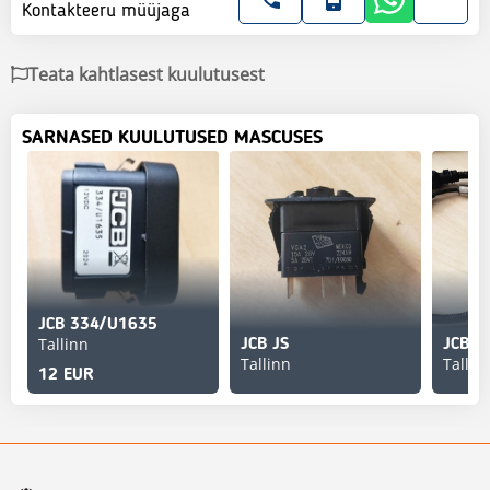
Kontakteeru müüjaga
Teata kahtlasest kuulutusest
SARNASED KUULUTUSED MASCUSES
JCB 334/U1635
Tallinn
JCB JS
Tallinn
Tallin
12 EUR