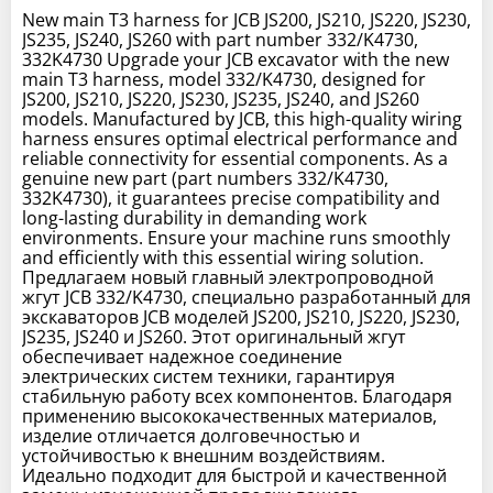
New main T3 harness for JCB JS200, JS210, JS220, JS230,
JS235, JS240, JS260 with part number 332/K4730,
332K4730 Upgrade your JCB excavator with the new
main T3 harness, model 332/K4730, designed for
JS200, JS210, JS220, JS230, JS235, JS240, and JS260
models. Manufactured by JCB, this high-quality wiring
harness ensures optimal electrical performance and
reliable connectivity for essential components. As a
genuine new part (part numbers 332/K4730,
332K4730), it guarantees precise compatibility and
long-lasting durability in demanding work
environments. Ensure your machine runs smoothly
and efficiently with this essential wiring solution.
Предлагаем новый главный электропроводной
жгут JCB 332/K4730, специально разработанный для
экскаваторов JCB моделей JS200, JS210, JS220, JS230,
JS235, JS240 и JS260. Этот оригинальный жгут
обеспечивает надежное соединение
электрических систем техники, гарантируя
стабильную работу всех компонентов. Благодаря
применению высококачественных материалов,
изделие отличается долговечностью и
устойчивостью к внешним воздействиям.
Идеально подходит для быстрой и качественной