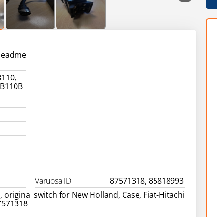
aseadme
B110,
 B110B
Varuosa ID
87571318, 85818993
 original switch for New Holland, Case, Fiat-Hitachi
7571318