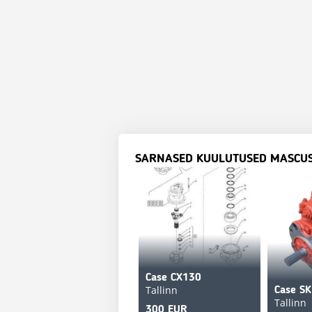
SARNASED KUULUTUSED MASCU
Case CX130
Tallinn
Case S
Tallinn
300 EUR