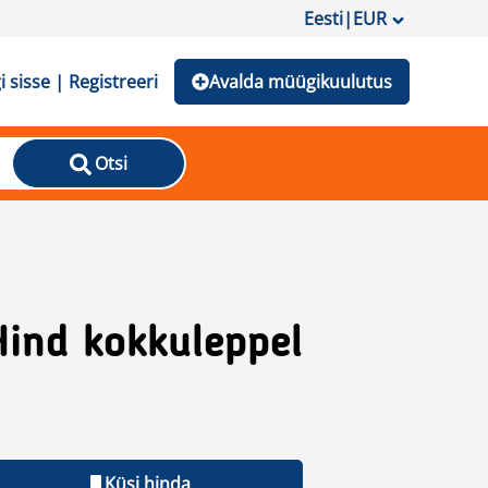
Eesti
|
EUR
i sisse | Registreeri
Avalda müügikuulutus
Otsi
Hind kokkuleppel
Küsi hinda