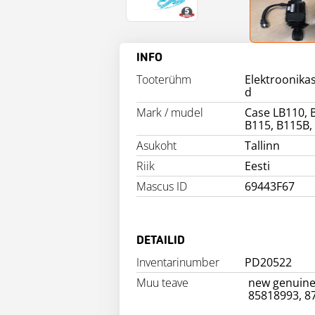
INFO
Tooterühm
Elektroonik
d
Mark / mudel
Case LB110, 
B115, B115B,
Asukoht
Tallinn
Riik
Eesti
Mascus ID
69443F67
DETAILID
Inventarinumber
PD20522
Muu teave
new genuine,
85818993, 8