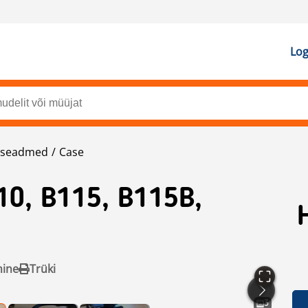
Log
kaseadmed
Case
10, B115, B115B,
mine
Trüki
3