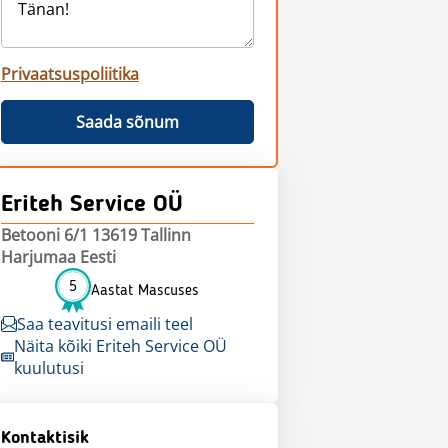
Privaatsuspoliitika
Saada sõnum
Eriteh Service OÜ
Betooni 6/1 13619 Tallinn
Harjumaa Eesti
5
Aastat Mascuses
Saa teavitusi emaili teel
Näita kõiki Eriteh Service OÜ
kuulutusi
Kontaktisik