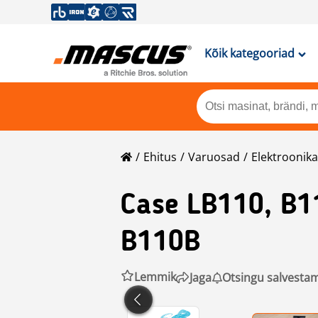
Kõik kategooriad
Ehitus
Varuosad
Elektrooni
Case
LB110, B1
B110B
Lemmik
Jaga
Otsingu salvesta