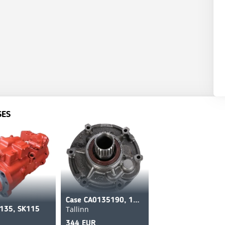
SES
Case CA0135190, 135190, 87429970, 6194309M91, 11716780
Tallinn
K135, SK115
344 EUR