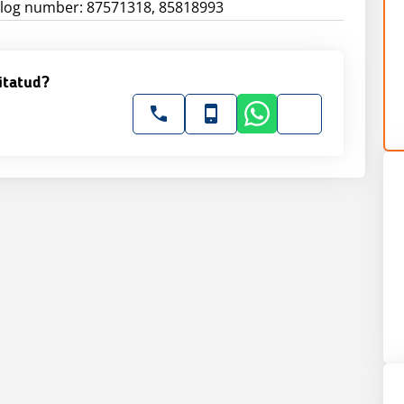
talog number: 87571318, 85818993
itatud?