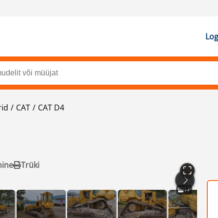
Log
rid
CAT
CAT D4
mine
Trüki
17