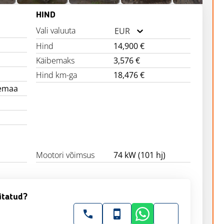
HIND
Vali valuuta
EUR
Hind
14,900 €
Käibemaks
3,576 €
Hind km-ga
18,476 €
nemaa
Mootori võimsus
74 kW (101 hj)
itatud?