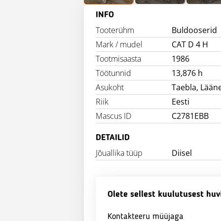
INFO
Tooterühm
Buldooserid
Mark / mudel
CAT D 4 H
Tootmisaasta
1986
Töötunnid
13,876 h
Asukoht
Taebla, Lää
Riik
Eesti
Mascus ID
C2781EBB
DETAILID
Jõuallika tüüp
Diisel
Olete sellest kuulutusest huv
Kontakteeru müüjaga