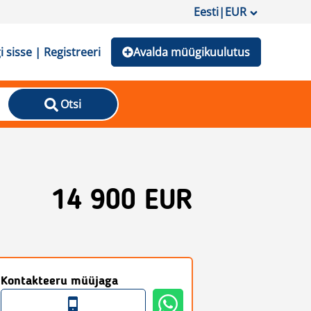
Eesti
|
EUR
i sisse | Registreeri
Avalda müügikuulutus
Otsi
14 900 EUR
Kontakteeru müüjaga