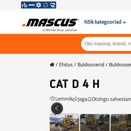
Kõik kategooriad
Ehitus
Buldooserid
Buldoose
CAT
D 4 H
Lemmik
Jaga
Otsingu salvesta