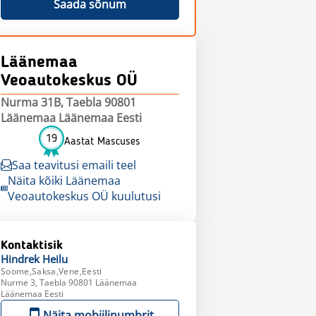
Saada sõnum
Läänemaa
Veoautokeskus OÜ
Nurma 31B, Taebla 90801
Läänemaa Läänemaa Eesti
19
Aastat Mascuses
Saa teavitusi emaili teel
Näita kõiki Läänemaa
Veoautokeskus OÜ kuulutusi
Kontaktisik
Hindrek
Heilu
Soome,Saksa,Vene,Eesti
Nurme 3, Taebla 90801 Läänemaa
Läänemaa Eesti
Näita mobiilinumbrit