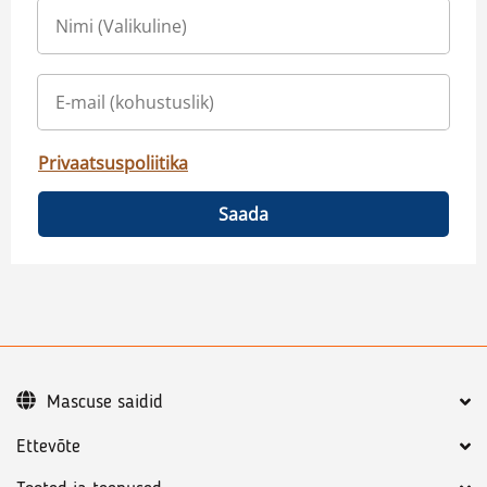
Privaatsuspoliitika
Saada
Mascuse saidid
Ettevõte