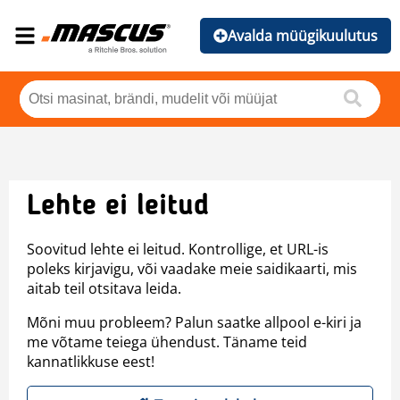
Avalda müügikuulutus
Lehte ei leitud
Soovitud lehte ei leitud. Kontrollige, et URL-is
poleks kirjavigu, või vaadake meie saidikaarti, mis
aitab teil otsitava leida.
Mõni muu probleem? Palun saatke allpool e-kiri ja
me võtame teiega ühendust. Täname teid
kannatlikkuse eest!