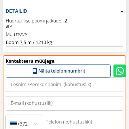
DETAILID
Hüdraulilise poomi jätkude
2
arv
Muu teave
Boom 7,5 m / 1210 kg
Kontakteeru müüjaga
Näita telefoninumbrit
+372