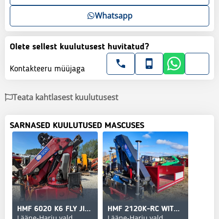
Whatsapp
Olete sellest kuulutusest huvitatud?
Kontakteeru müüjaga
Teata kahtlasest kuulutusest
SARNASED KUULUTUSED MASCUSES
HMF 6020 K6 FLY JIB FJ1200
HMF 2120K-RC WITH PLATFORM ALMOST NEW
Lääne-Harju vald
Lääne-Harju vald