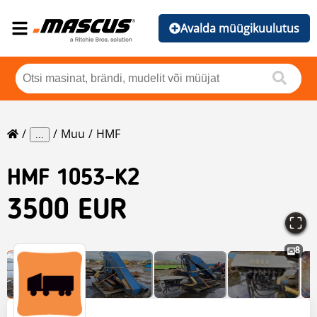
Avalda müügikuulutus
Muu
HMF
...
HMF
1053-K2
3500 EUR
8