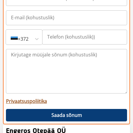
+372
Privaatsuspoliitika
Saada sõnum
Engeros Otepää OÜ