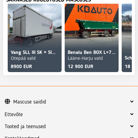
Vang SLL III SK + SIDE OPENING
Benalu Ben BOX L=7805 mm
Otepää vald
Lääne-Harju vald
8900 EUR
12 900 EUR
18 00
Mascuse saidid
Ettevõte
Tooted ja teenused