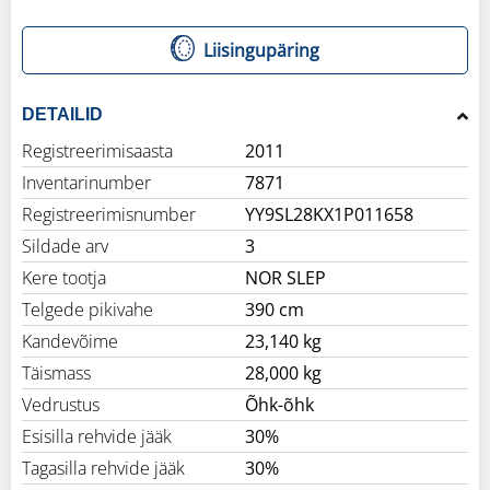
Liisingupäring
DETAILID
Registreerimisaasta
2011
Inventarinumber
7871
Registreerimisnumber
YY9SL28KX1P011658
Sildade arv
3
Kere tootja
NOR SLEP
Telgede pikivahe
390 cm
Kandevõime
23,140 kg
Täismass
28,000 kg
Vedrustus
Õhk-õhk
Esisilla rehvide jääk
30%
Tagasilla rehvide jääk
30%