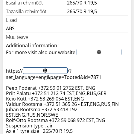
Esisilla rehvimõõt
265/70 R 19,5
Tagasilla rehvimõõt
265/70 R 19,5
Lisad
ABS
Muu teave
Additional information :
For more visit also our website
https://
/?
set_language=eng&page=Tooted&id=7871
Peep Poderat +372 59 01 2752 EST, ENG
Priit Palatu +372 51 212 74 EST,ENG,RUS,GER
Keio Kütt +372 53 269 054 EST,ENG
Valdur Rootsma +372 51 365 26 - EST,ENG,RUS,FIN
Juhan Rootsma +372 53 418 192
EST,ENG,RUS,NOR,SWE
Rolf-Otto Rootsma +372 59 068 972 EST,ENG
Suspension type : air
Axle 1 tyre size : 265/70 R 19,5