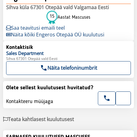
Sihva küla 67301 Otepää vald Valgamaa Eesti
15
Aastat Mascuses
Saa teavitusi emaili teel
Näita kõiki Engeros Otepää OÜ kuulutusi
Kontaktisik
Sales
Department
Sihva 67301 Otepää vald Eesti
Näita telefoninumbrit
Olete sellest kuulutusest huvitatud?
Kontakteeru müüjaga
Teata kahtlasest kuulutusest
SARNASED KUULUTUSED MASCUSES