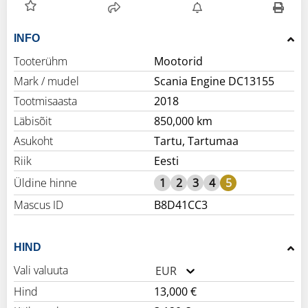
INFO
Tooterühm
Mootorid
Mark / mudel
Scania Engine DC13155
Tootmisaasta
2018
Läbisõit
850,000 km
Asukoht
Tartu, Tartumaa
Riik
Eesti
Üldine hinne
1
2
3
4
5
Mascus ID
B8D41CC3
HIND
Vali valuuta
EUR
Hind
13,000 €