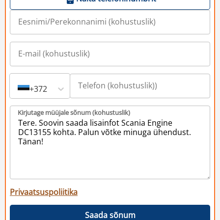
+372
Kirjutage müüjale sõnum (kohustuslik)
Privaatsuspoliitika
Saada sõnum