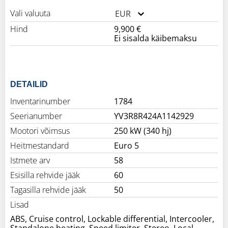
Vali valuuta
EUR
Hind
9,900 €
Ei sisalda käibemaksu
DETAILID
Inventarinumber
1784
Seerianumber
YV3R8R424A1142929
Mootori võimsus
250 kW (340 hj)
Heitmestandard
Euro 5
Istmete arv
58
Esisilla rehvide jääk
60
Tagasilla rehvide jääk
50
Lisad
ABS, Cruise control, Lockable differential, Intercooler,
Standalone heating, Speed limiter, Stereo, Local