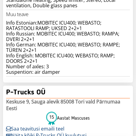
ventilation, Double glass panes
Muu teave
Info Estonian:MOBITEC ICU400; WEBASTO;
RATASTOOLI RAMP; UKSED 2+2+1
Info Russian: MOBITEC ICU400; WEBASTO; RAMPA;
DVERI 2+2+1
Info German: MOBITEC ICU400; WEBASTO; RAMPE;
TÜREN 2+2+1
Info English: MOBITEC ICU400; WEBASTO; RAMP;
DOORS 2+2+1
Number of axles: 3
Suspention: air damper
P-Trucks OÜ
Keskuse 9, Sauga alevik 85008 Tori vald Pärnumaa
Eesti
15
Aastat Mascuses
Saa teavitusi emaili teel
Näita kõiki P-Trucks OÜ kuulutusi