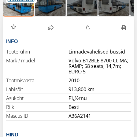
INFO
Tooterühm
Linnadevahelised bussid
Mark / mudel
Volvo B12BLE 8700 CLIMA;
RAMP; 58 seats; 14,7m;
EURO 5
Tootmisaasta
2010
Läbisõit
913,800 km
Asukoht
Pï¿½rnu
Riik
Eesti
Mascus ID
A36A2141
HIND