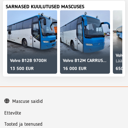
SARNASED KUULUTUSED MASCUSES
Lääne-
Volvo B12B 9700H
Volvo B12M CARRUS 9700H
13 500 EUR
16 000 EUR
6500
Mascuse saidid
Ettevõte
Tooted ja teenused