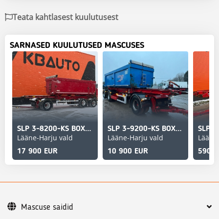
Teata kahtlasest kuulutusest
SARNASED KUULUTUSED MASCUSES
SLP 3-8200-KS BOX L=6066 mm
SLP 3-9200-KS BOX L=6091 mm
Lääne-Harju vald
Lääne-Harju vald
Lääne-
17 900 EUR
10 900 EUR
5900
Mascuse saidid