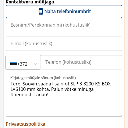
Kontakteeru müüjaga
Näita telefoninumbrit
+372
Kirjutage müüjale sõnum (kohustuslik)
Privaatsuspoliitika