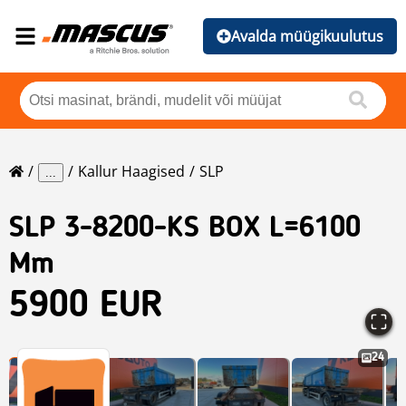
Avalda müügikuulutus
Kallur Haagised
SLP
...
SLP
3-8200-KS BOX L=6100
Mm
5900 EUR
24