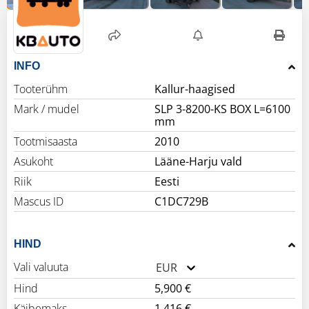
INFO
Tooterühm
Kallur-haagised
Mark / mudel
SLP 3-8200-KS BOX L=6100
mm
Tootmisaasta
2010
Asukoht
Lääne-Harju vald
Riik
Eesti
Mascus ID
C1DC729B
HIND
Vali valuuta
EUR
Hind
5,900 €
Käibemaks
1,416 €