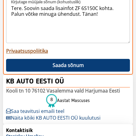
Kirjutage müüjale sõnum (kohustuslik)
Privaatsuspoliitika
Saada sõnum
KB AUTO EESTI OÜ
Kooli tn 10 76102 Vasalemma vald Harjumaa Eesti
8
Aastat Mascuses
Saa teavitusi emaili teel
Näita kõiki KB AUTO EESTI OÜ kuulutusi
Kontaktisik