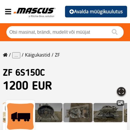
Avalda müügikuulutus
Käigukastid
ZF
...
ZF
6S150C
1200 EUR
6