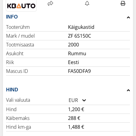
INFO
Tooterühm
Käigukastid
Mark / mudel
ZF 6S150C
Tootmisaasta
2000
Asukoht
Rummu
Riik
Eesti
Mascus ID
FA50DFA9
HIND
Vali valuuta
EUR
Hind
1,200 €
Käibemaks
288 €
Hind km-ga
1,488 €