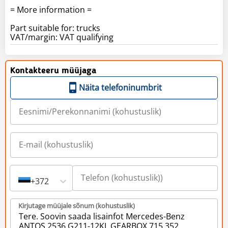
= More information =
Part suitable for: trucks
VAT/margin: VAT qualifying
Kontakteeru müüjaga
Näita telefoninumbrit
+372
Kirjutage müüjale sõnum (kohustuslik)