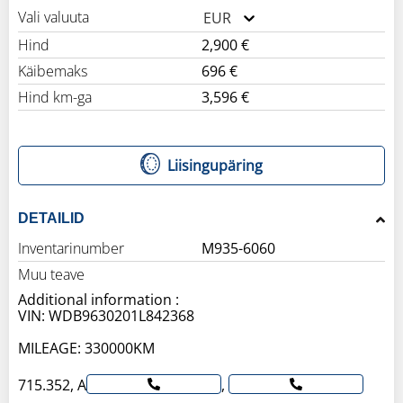
Vali valuuta
EUR
Hind
2,900 €
Käibemaks
696 €
Hind km-ga
3,596 €
Liisingupäring
DETAILID
Inventarinumber
M935-6060
Muu teave
Additional information :
VIN: WDB9630201L842368
MILEAGE: 330000KM
715.352, A
,