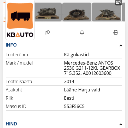
5
INFO
Tooterühm
Käigukastid
Mark / mudel
Mercedes-Benz ANTOS
2536 G211-12KL GEARBOX
715.352, A0012603600,
Tootmisaasta
2014
Asukoht
Lääne-Harju vald
Riik
Eesti
Mascus ID
553F56C5
HIND