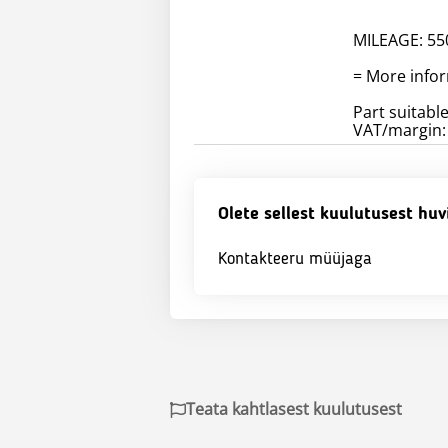
MILEAGE: 5
= More info
Part suitable
VAT/margin: 
Olete sellest kuulutusest huv
Kontakteeru müüjaga
Teata kahtlasest kuulutusest