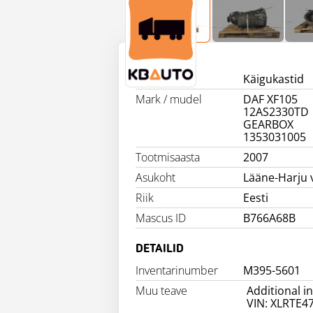
INFO
Tooterühm
Käigukastid
Mark / mudel
DAF XF105
12AS2330TD
GEARBOX
1353031005
Tootmisaasta
2007
Asukoht
Lääne-Harju 
Riik
Eesti
Mascus ID
B766A68B
DETAILID
Inventarinumber
M395-5601
Muu teave
Additional i
VIN: XLRTE