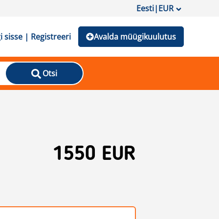
Eesti
|
EUR
i sisse | Registreeri
Avalda müügikuulutus
Otsi
1550 EUR