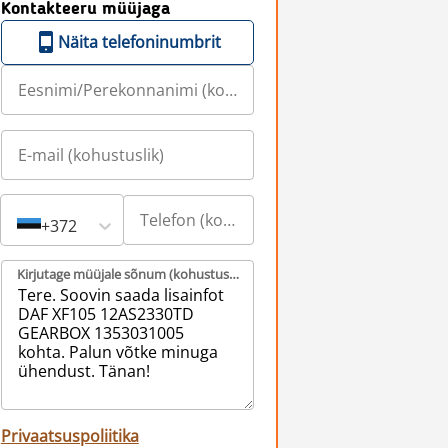
Kontakteeru müüjaga
Näita telefoninumbrit
+372
Kirjutage müüjale sõnum (kohustuslik)
Privaatsuspoliitika