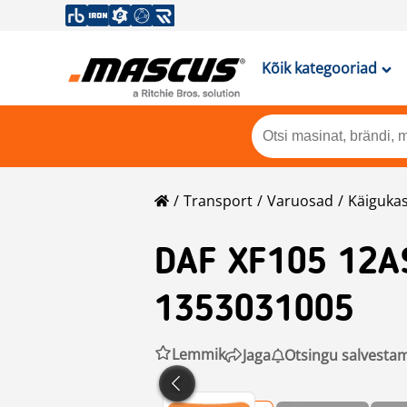
Kõik kategooriad
Transport
Varuosad
Käigukas
DAF
XF105 12A
1353031005
Lemmik
Jaga
Otsingu salvesta