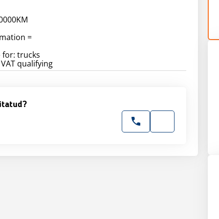
50000KM
rmation =
 for: trucks
VAT qualifying
itatud?