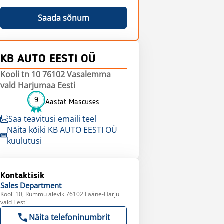
Saada sõnum
KB AUTO EESTI OÜ
Kooli tn 10 76102 Vasalemma
vald Harjumaa Eesti
9
Aastat Mascuses
Saa teavitusi emaili teel
Näita kõiki KB AUTO EESTI OÜ
kuulutusi
Kontaktisik
Sales
Department
Kooli 10, Rummu alevik 76102 Lääne-Harju
vald Eesti
Näita telefoninumbrit