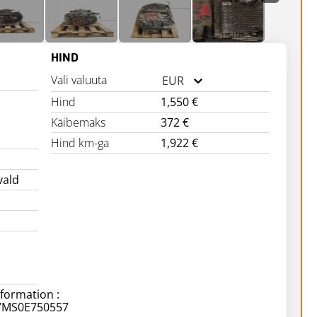
HIND
Vali valuuta
EUR
Hind
1,550 €
Käibemaks
372 €
Hind km-ga
1,922 €
vald
nformation :
47MS0E750557