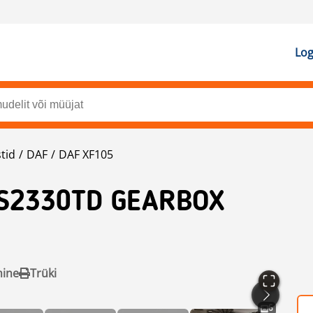
Log
tid
DAF
DAF XF105
S2330TD GEARBOX
mine
Trüki
6