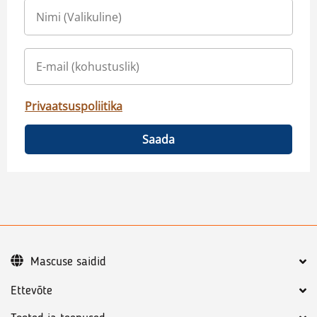
Privaatsuspoliitika
Saada
Mascuse saidid
Ettevõte