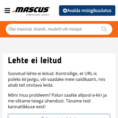
Avalda müügikuulutus
Lehte ei leitud
Soovitud lehte ei leitud. Kontrollige, et URL-is
poleks kirjavigu, või vaadake meie saidikaarti, mis
aitab teil otsitava leida.
Mõni muu probleem? Palun saatke allpool e-kiri ja
me võtame teiega ühendust. Täname teid
kannatlikkuse eest!