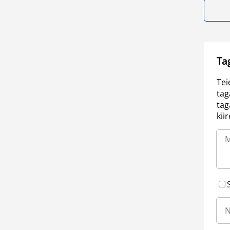
Ta
Tei
tag
tag
kii