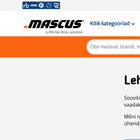
Kõik kategooriad
Leh
Soovitu
vaadake
Mõni m
ühendu