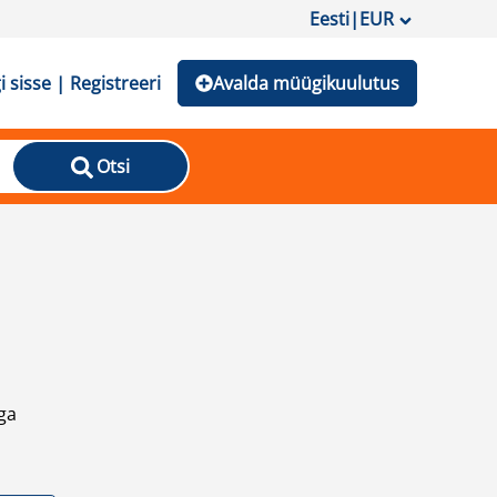
Eesti
|
EUR
i sisse | Registreeri
Avalda müügikuulutus
Otsi
ga