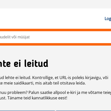
Log
te ei leitud
d lehte ei leitud. Kontrollige, et URL-is poleks kirjavigu, või
 meie saidikaarti, mis aitab teil otsitava leida.
uu probleem? Palun saatke allpool e-kiri ja me võtame teie
st. Täname teid kannatlikkuse eest!