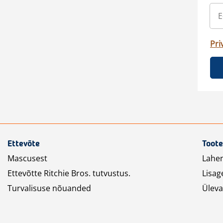
Pri
Ettevõte
Toote
Mascusest
Lahe
Ettevõtte Ritchie Bros. tutvustus.
Lisag
Turvalisuse nõuanded
Üleva