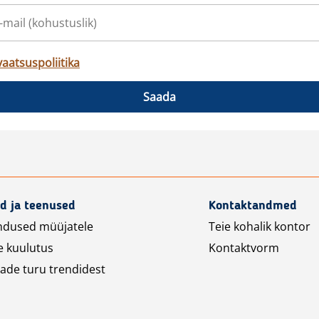
vaatsuspoliitika
Saada
d ja teenused
Kontaktandmed
ndused müüjatele
Teie kohalik kontor
e kuulutus
Kontaktvorm
ade turu trendidest