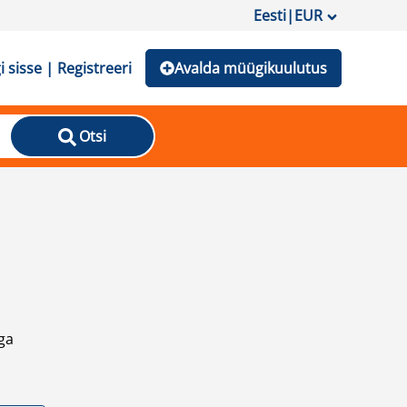
Eesti
|
EUR
i sisse | Registreeri
Avalda müügikuulutus
Otsi
ga