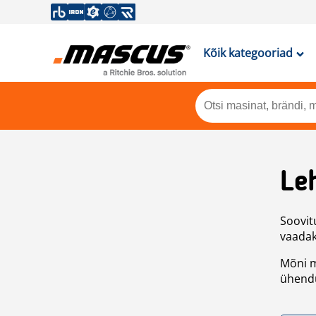
Kõik kategooriad
Leh
Soovitu
vaadake
Mõni m
ühendu