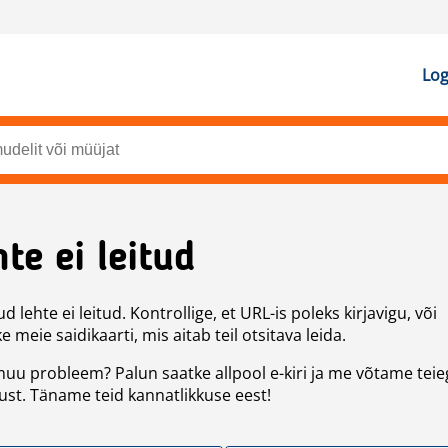
Log
te ei leitud
d lehte ei leitud. Kontrollige, et URL-is poleks kirjavigu, või
 meie saidikaarti, mis aitab teil otsitava leida.
uu probleem? Palun saatke allpool e-kiri ja me võtame teie
st. Täname teid kannatlikkuse eest!