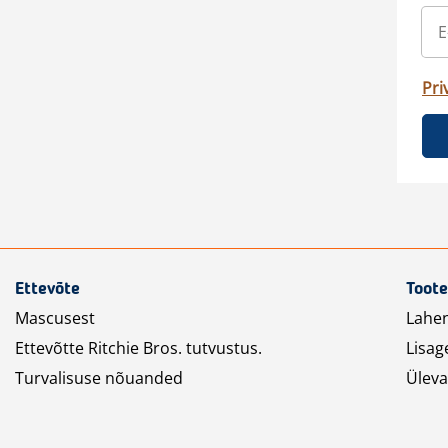
Pri
Ettevõte
Toote
Mascusest
Lahe
Ettevõtte Ritchie Bros. tutvustus.
Lisag
Turvalisuse nõuanded
Üleva