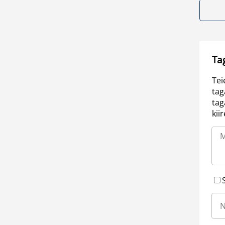
Ta
Tei
tag
tag
kii