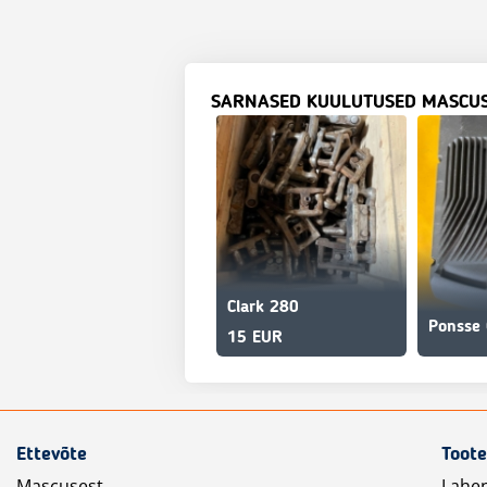
SARNASED KUULUTUSED MASCU
Clark 280
Ponsse 
15 EUR
Ettevõte
Toote
Mascusest
Lahe