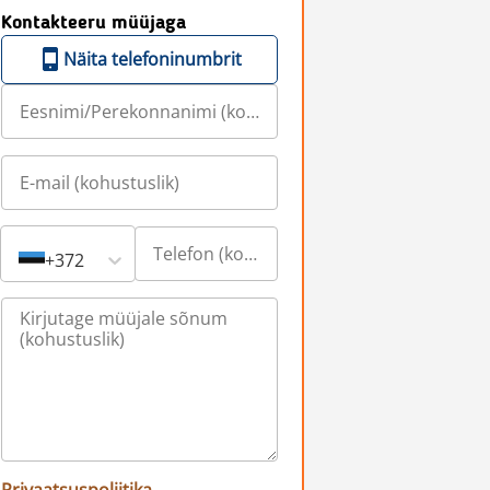
Kontakteeru müüjaga
Näita telefoninumbrit
+372