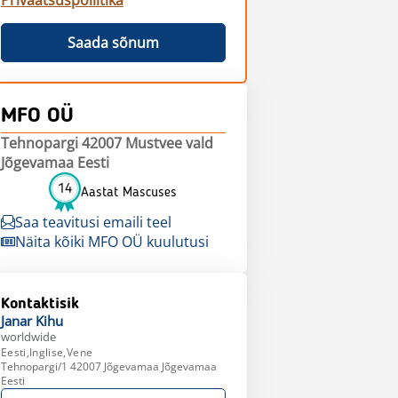
Privaatsuspoliitika
Saada sõnum
MFO OÜ
Tehnopargi 42007 Mustvee vald
Jõgevamaa Eesti
14
Aastat Mascuses
Saa teavitusi emaili teel
Näita kõiki MFO OÜ kuulutusi
Kontaktisik
Janar
Kihu
worldwide
Eesti,Inglise,Vene
Tehnopargi/1 42007 Jõgevamaa Jõgevamaa
Eesti