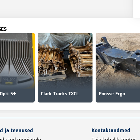
SES
Opti 5+
Clark Tracks TXCL
Ponsse Ergo
d ja teenused
Kontaktandmed
ndused müüjatele
Teie kohalik kontor