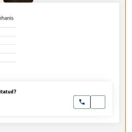
hhanis
itatud?