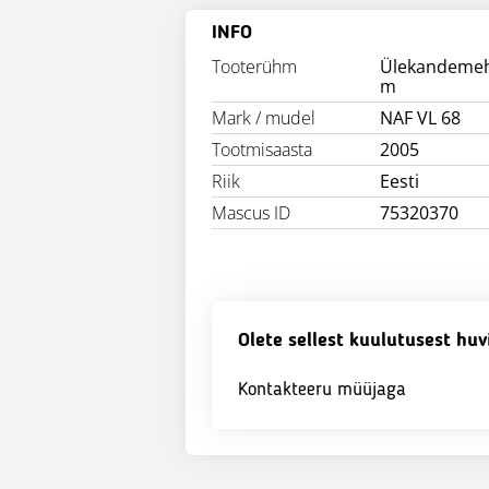
INFO
Tooterühm
Ülekandeme
m
Mark / mudel
NAF VL 68
Tootmisaasta
2005
Riik
Eesti
Mascus ID
75320370
Olete sellest kuulutusest huv
Kontakteeru müüjaga