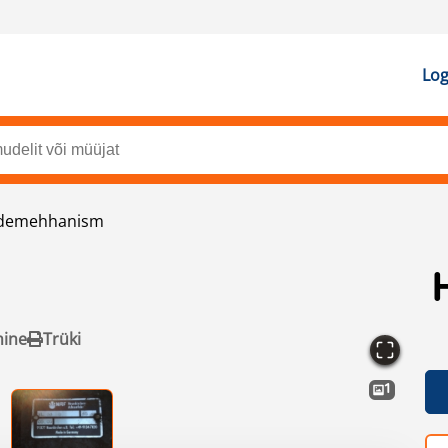
Log
demehhanism
mine
Trüki
1