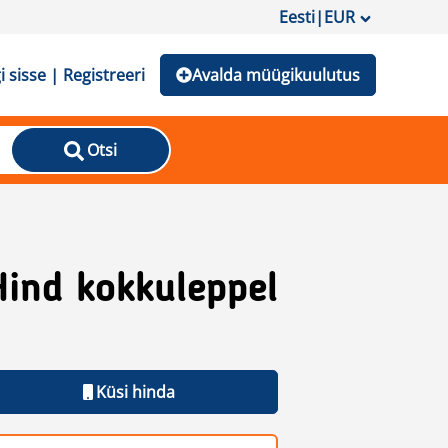
Eesti
|
EUR
i sisse | Registreeri
Avalda müügikuulutus
Otsi
Hind kokkuleppel
Küsi hinda