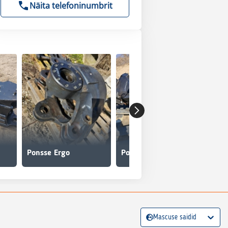
Näita telefoninumbrit
Ponsse Ergo
Ponsse Ergo
Pon
Mascuse saidid