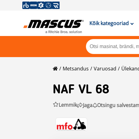
Kõik kategooriad
Metsandus
Varuosad
Ülekan
NAF VL 68
Lemmik
Jaga
Otsingu salvesta