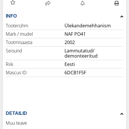
INFO
Tooterühm
Ülekandemehhanism
Mark / mudel
NAF PO41
Tootmisaasta
2002
Seisund
Lammutatud/
demonteeritud
Riik
Eesti
Mascus ID
6DCB1F5F
DETAILID
Muu teave