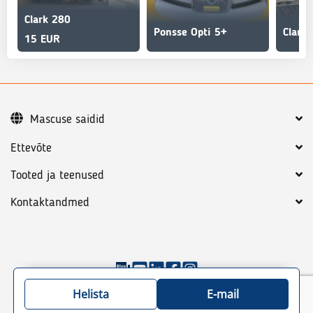
Clark 280
Ponsse Opti 5+
Clark 
15 EUR
Mascuse saidid
Ettevõte
Tooted ja teenused
Kontaktandmed
©
2026
Mascus
Üldtingimused
Privaatsuspoliitika
Helista
E-mail
Sisukord