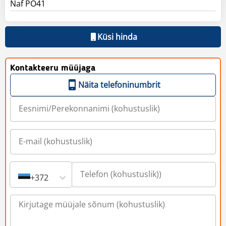
Naf PO41
Küsi hinda
Kontakteeru müüjaga
Näita telefoninumbrit
+372