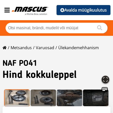
Avalda müügikuulutus
Metsandus
Varuosad
Ülekandemehhanism
NAF PO41
Hind kokkuleppel
4