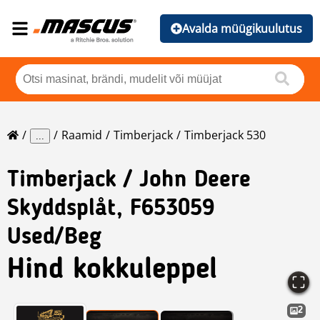
Avalda müügikuulutus
Raamid
Timberjack
Timberjack 530
...
Timberjack
/ John Deere
Skyddsplåt, F653059
Used/Beg
Hind kokkuleppel
2