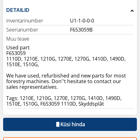
DETAILID
Inventarinumber
U1-1-0-0-0
Seerianumber
F653059B
Muu teave
Used part
F653059
1110D, 1210E, 1210G, 1270E, 1270G, 1410D, 1490D,
1510E, 1510G,
We have used, refurbished and new parts for most
forestry machines. Don''t hesitate to contact our
sales representatives.
Tags: 1210E, 1210G, 1270E, 1270G, 1410D, 1490D,
1510E, 1510G, F653059 1110D, Skyddsplåt
Küsi hinda