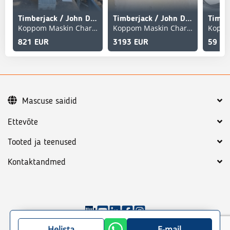
Timberjack / John Deere F070530
Timberjack / John Deere MPRG32034 Repsats RE530437, RE534314
Koppom Maskin Charlottenberg
Koppom Maskin Charlottenberg
821 EUR
3193 EUR
59 EU
Mascuse saidid
Ettevõte
Tooted ja teenused
Kontaktandmed
©
2026
Mascus
Üldtingimused
Privaatsuspoliitika
Helista
E-mail