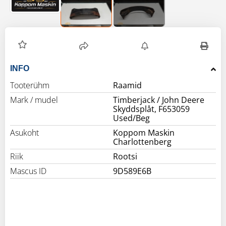
INFO
Tooterühm
Raamid
Mark / mudel
Timberjack / John Deere
Skyddsplåt, F653059
Used/Beg
Asukoht
Koppom Maskin
Charlottenberg
Riik
Rootsi
Mascus ID
9D589E6B