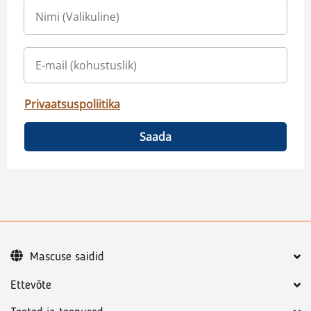
Privaatsuspoliitika
Saada
Mascuse saidid
Ettevõte