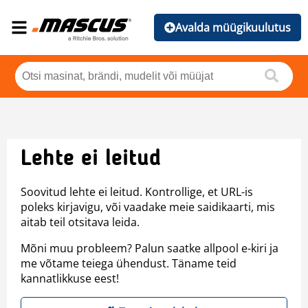
Avalda müügikuulutus
Lehte ei leitud
Soovitud lehte ei leitud. Kontrollige, et URL-is
poleks kirjavigu, või vaadake meie saidikaarti, mis
aitab teil otsitava leida.
Mõni muu probleem? Palun saatke allpool e-kiri ja
me võtame teiega ühendust. Täname teid
kannatlikkuse eest!