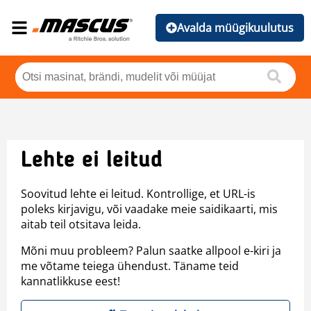
Avalda müügikuulutus
Lehte ei leitud
Soovitud lehte ei leitud. Kontrollige, et URL-is
poleks kirjavigu, või vaadake meie saidikaarti, mis
aitab teil otsitava leida.
Mõni muu probleem? Palun saatke allpool e-kiri ja
me võtame teiega ühendust. Täname teid
kannatlikkuse eest!