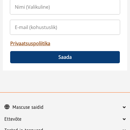
Privaatsuspoliitika
Saada
Mascuse saidid
Ettevõte