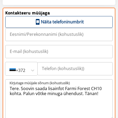
Kontakteeru müüjaga
Näita telefoninumbrit
+372
Kirjutage müüjale sõnum (kohustuslik)