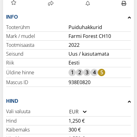
INFO
Tooterühm
Puiduhakkurid
Mark / mudel
Farmi Forest CH10
Tootmisaasta
2022
Seisund
Uus / kasutamata
Riik
Eesti
Üldine hinne
1
2
3
4
5
Mascus ID
938E0820
HIND
Vali valuuta
EUR
Hind
1,250 €
Käibemaks
300 €