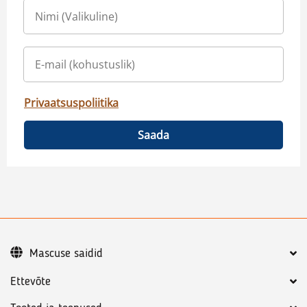
Privaatsuspoliitika
Saada
Mascuse saidid
Ettevõte