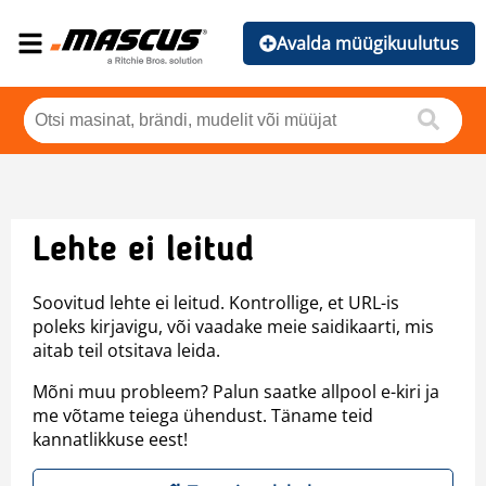
Avalda müügikuulutus
Lehte ei leitud
Soovitud lehte ei leitud. Kontrollige, et URL-is
poleks kirjavigu, või vaadake meie saidikaarti, mis
aitab teil otsitava leida.
Mõni muu probleem? Palun saatke allpool e-kiri ja
me võtame teiega ühendust. Täname teid
kannatlikkuse eest!