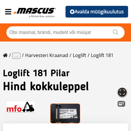
Avalda müügikuulutus
Harvesteri Kraanad
Loglift
Loglift 181
...
Loglift
181 Pilar
Hind kokkuleppel
1