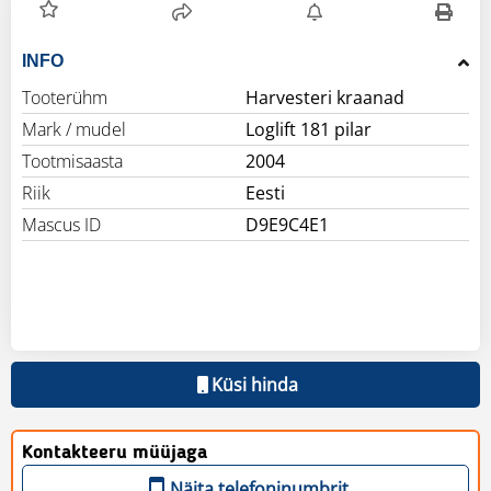
INFO
Tooterühm
Harvesteri kraanad
Mark / mudel
Loglift 181 pilar
Tootmisaasta
2004
Riik
Eesti
Mascus ID
D9E9C4E1
Küsi hinda
Kontakteeru müüjaga
Näita telefoninumbrit