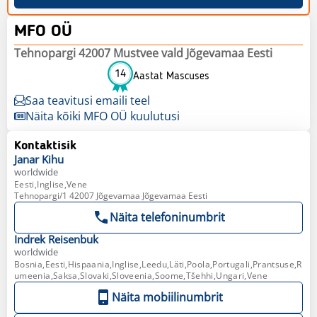
MFO OÜ
Tehnopargi 42007 Mustvee vald Jõgevamaa Eesti
14
Aastat Mascuses
Saa teavitusi emaili teel
Näita kõiki MFO OÜ kuulutusi
Kontaktisik
Janar
Kihu
worldwide
Eesti,Inglise,Vene
Tehnopargi/1 42007 Jõgevamaa Jõgevamaa Eesti
Näita telefoninumbrit
Indrek
Reisenbuk
worldwide
Bosnia,Eesti,Hispaania,Inglise,Leedu,Läti,Poola,Portugali,Prantsuse,R
umeenia,Saksa,Slovaki,Sloveenia,Soome,Tšehhi,Ungari,Vene
Näita mobiilinumbrit