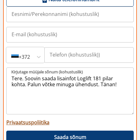
+372
Kirjutage müüjale sõnum (kohustuslik)
Privaatsuspoliitika
Saada sõnum