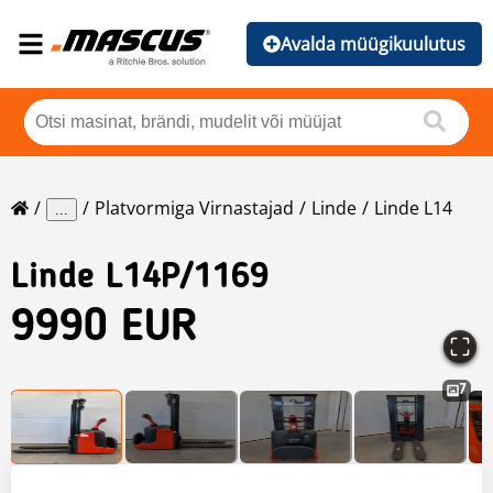
Avalda müügikuulutus
Platvormiga Virnastajad
Linde
Linde L14
...
Linde
L14P/1169
9990 EUR
7