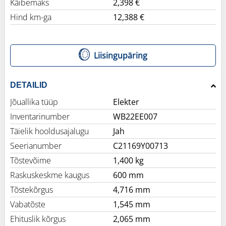
Käibemaks
2,398 €
Hind km-ga
12,388 €
Liisingupäring
DETAILID
Jõuallika tüüp
Elekter
Inventarinumber
WB22EE007
Täielik hooldusajalugu
Jah
Seerianumber
C21169Y00713
Tõstevõime
1,400 kg
Raskuskeskme kaugus
600 mm
Tõstekõrgus
4,716 mm
Vabatõste
1,545 mm
Ehituslik kõrgus
2,065 mm