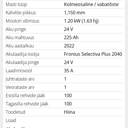
Masti tüüp
Kolmeosaline / vabatõste
Kahvlite pikkus
1,150 mm
Mootori võimsus
1.20 kW (1.63 hj)
Aku pinge
24 V
Aku mahtuvus
225 Ah
Aku aasta/kuu
2022
Akulaadija tootja
Fronius Selectiva Plus 2040
Akulaadija pinge
24 V
Laadimisvool
35 A
Juhtrataste arv
1
Veorataste arv
1
Esisilla rehvide jääk
100
Tagasilla rehvide jääk
100
Toodetud
Hiina
Lisad