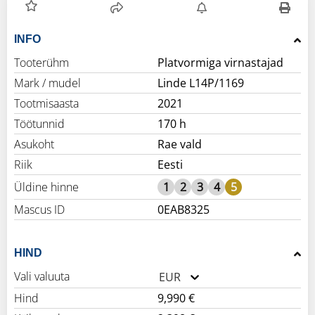
INFO
Tooterühm
Platvormiga virnastajad
Mark / mudel
Linde L14P/1169
Tootmisaasta
2021
Töötunnid
170 h
Asukoht
Rae vald
Riik
Eesti
Üldine hinne
1
2
3
4
5
Mascus ID
0EAB8325
HIND
Vali valuuta
EUR
Hind
9,990 €