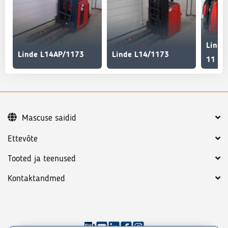
Linde
Linde L14AP/1173
Linde L14/1173
11 79
Mascuse saidid
Ettevõte
Tooted ja teenused
Kontaktandmed