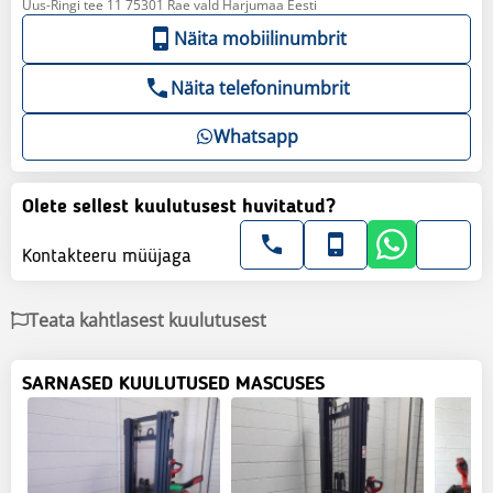
Uus-Ringi tee 11 75301 Rae vald Harjumaa Eesti
Näita mobiilinumbrit
Näita telefoninumbrit
Whatsapp
Olete sellest kuulutusest huvitatud?
Kontakteeru müüjaga
Teata kahtlasest kuulutusest
SARNASED KUULUTUSED MASCUSES