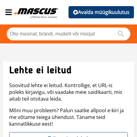
Avalda müügikuulutus
Lehte ei leitud
Soovitud lehte ei leitud. Kontrollige, et URL-is
poleks kirjavigu, või vaadake meie saidikaarti, mis
aitab teil otsitava leida.
Mõni muu probleem? Palun saatke allpool e-kiri ja
me võtame teiega ühendust. Täname teid
kannatlikkuse eest!