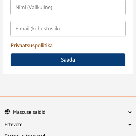
Privaatsuspoliitika
Saada
Mascuse saidid
Ettevõte