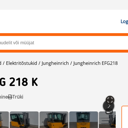
Log
d
Elektritõstukid
Jungheinrich
Jungheinrich EFG218
G 218 K
mine
Trüki
9