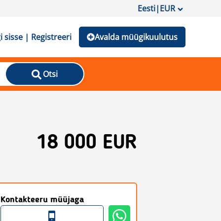
Eesti
|
EUR
i sisse | Registreeri
Avalda müügikuulutus
Otsi
18 000 EUR
Kontakteeru müüjaga