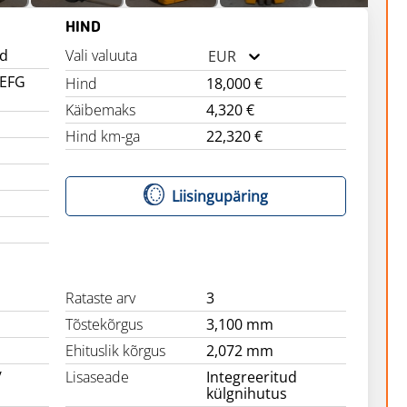
HIND
id
Vali valuuta
EUR
 EFG
Hind
18,000 €
Käibemaks
4,320 €
Hind km-ga
22,320 €
Liisingupäring
Rataste arv
3
Tõstekõrgus
3,100 mm
Ehituslik kõrgus
2,072 mm
/
Lisaseade
Integreeritud
külgnihutus