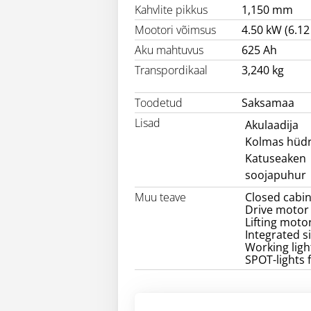
Kahvlite pikkus
1,150 mm
Mootori võimsus
4.50 kW (6.12 
Aku mahtuvus
625 Ah
Transpordikaal
3,240 kg
Toodetud
Saksamaa
Lisad
Akulaadija
Kolmas hüdr
Katuseaken
soojapuhur
Muu teave
Closed cabin
Drive motor
Lifting moto
Integrated s
Working ligh
SPOT-lights 