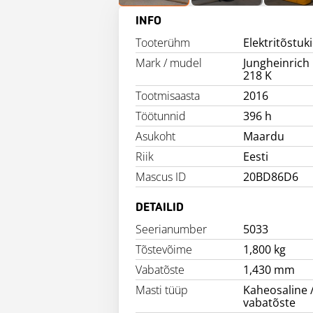
INFO
Tooterühm
Elektritõstuk
Mark / mudel
Jungheinrich
218 K
Tootmisaasta
2016
Töötunnid
396 h
Asukoht
Maardu
Riik
Eesti
Mascus ID
20BD86D6
DETAILID
Seerianumber
5033
Tõstevõime
1,800 kg
Vabatõste
1,430 mm
Masti tüüp
Kaheosaline 
vabatõste