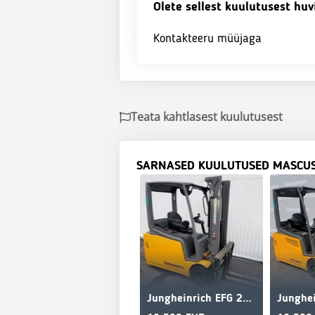
Olete sellest kuulutusest huv
Kontakteeru müüjaga
Teata kahtlasest kuulutusest
SARNASED KUULUTUSED MASCU
Jungheinrich EFG 218k