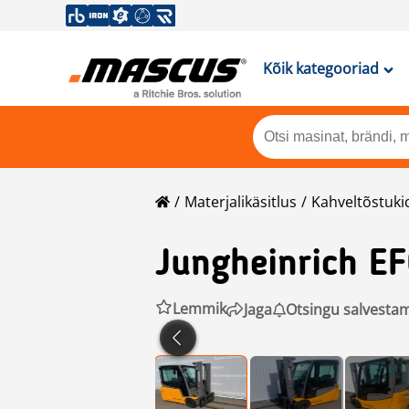
Kõik kategooriad
Materjalikäsitlus
Kahveltõstuki
Jungheinrich
EF
Lemmik
Jaga
Otsingu salvesta