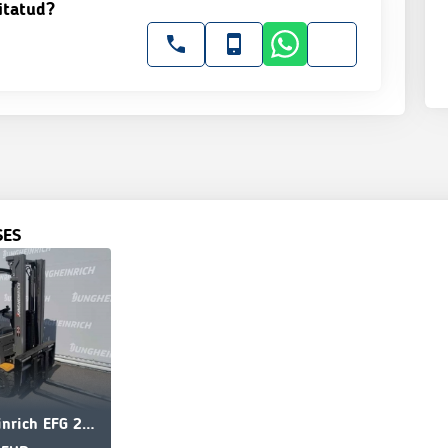
itatud?
SES
Jungheinrich EFG 218k