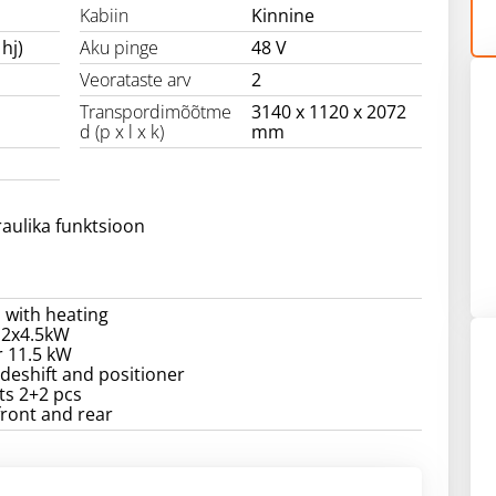
Kabiin
Kinnine
hj)
Aku pinge
48 V
Veorataste arv
2
Transpordimõõtme
3140 x 1120 x 2072
d (p x l x k)
mm
aulika funktsioon
 with heating
 2x4.5kW
r 11.5 kW
ideshift and positioner
ts 2+2 pcs
front and rear