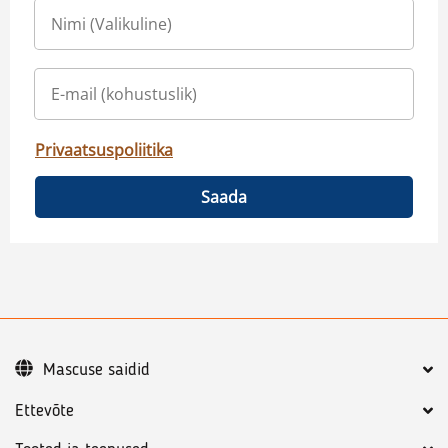
Privaatsuspoliitika
Saada
Mascuse saidid
Ettevõte